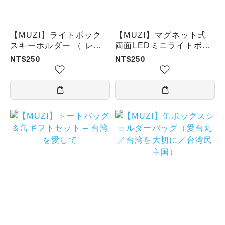
【MUZI】ライトボック
【MUZI】マグネット式
スキーホルダー （ レト
両面LEDミニライトボッ
ロ愛台湾／歩行者信号 ）
クス （ありがとう愛台湾
NT$250
NT$250
／レトロラベル台湾愛／
禁酒／リラックスしよう
／いつもスリム／フォル
モサバス／連絡しよう）