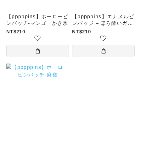
【pppppins】ホーローピ
【pppppins】エナメルピ
ンバッチ-マンゴーかき氷
ンバッジ – ほろ酔いガチ
ョウ
NT$210
NT$210