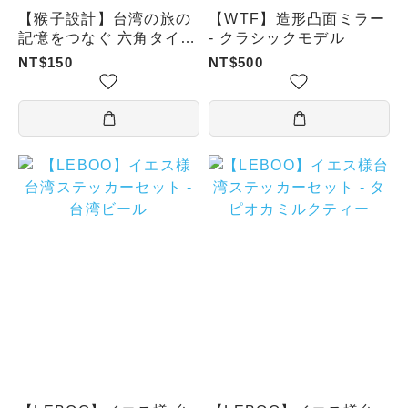
【猴子設計】台湾の旅の
【WTF】造形凸面ミラー
記憶をつなぐ 六角タイル
- クラシックモデル
マグネット ( 彩りの紅楼
NT$150
NT$500
／花タイルの街・台北／
十分の空飛ぶランタン／
夜空に輝く台北／台湾小
籠包／花咲く台湾ミルク
ティー／躍動する龍虎塔
)