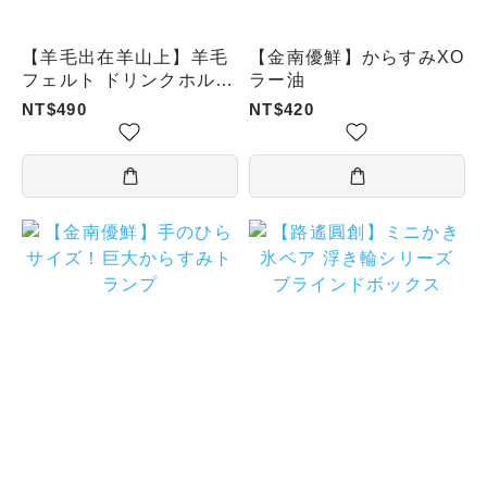
【羊毛出在羊山上】羊毛
【金南優鮮】からすみXO
フェルト ドリンクホルダ
ラー油
ー（台北ツリーカエル）
NT$490
NT$420