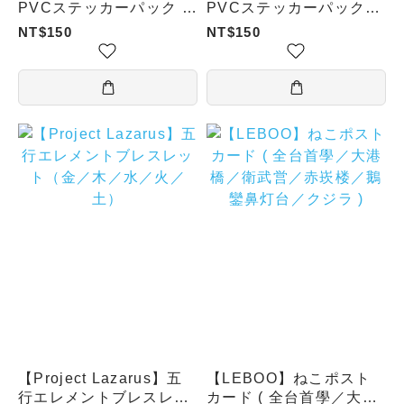
PVCステッカーパック -
PVCステッカーパック-
エッグタルト
冬瓜茶
NT$150
NT$150
【Project Lazarus】五
【LEBOO】ねこポスト
行エレメントブレスレッ
カード ( 全台首學／大港