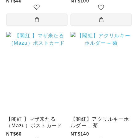
NT$40
NT$100
看板／ドリンクの看板／
ずみ )
とても民主的／とても便
利/コンビニ／にぎやか/
熱炒店／台北／大武花／
食は台南にあり )
【閣紅 】マザ来たる
【閣紅】アクリルキーホ
（Mazu）ポストカード
ルダー – 菊
NT$60
NT$140