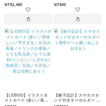
ト（金／木／水／火／
橋／衛武営／赤崁楼／鵝
NT$1,480
NT$45
土）
鑾鼻灯台／クジラ )
【LEBOO】イラストポ
【猴子設計】スマホスタ
ストカード (多い／美味
ンド付きキーホルダー (
しい／早すぎる／台北の
携帯ゲーム機／ねことね