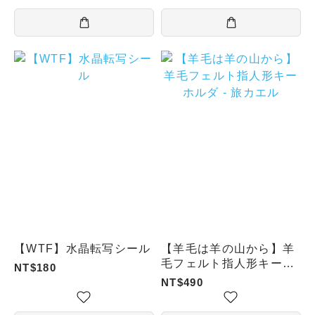
【WTF】水晶転写シール
【羊毛は羊の山から】羊
毛フェルト指人形キーホ
NT$180
ルダ - 旅カエル
NT$490