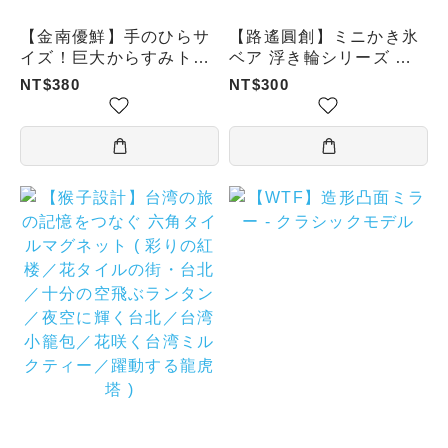
【金南優鮮】手のひらサ
【路遙圓創】ミニかき氷
イズ！巨大からすみトラ
ベア 浮き輪シリーズ ブ
ンプ
ラインドボックス
NT$380
NT$300