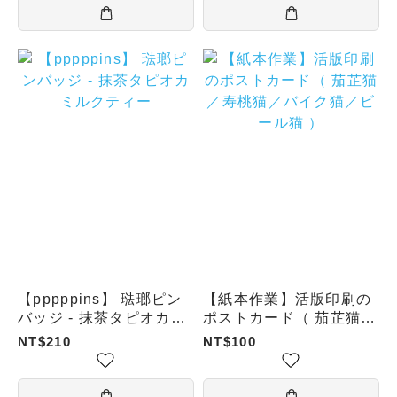
【pppppins】 琺瑯ピン
【紙本作業】活版印刷の
バッジ - 抹茶タピオカミ
ポストカード（ 茄芷猫／
ルクティー
寿桃猫／バイク猫／ビー
NT$210
NT$100
ル猫 ）