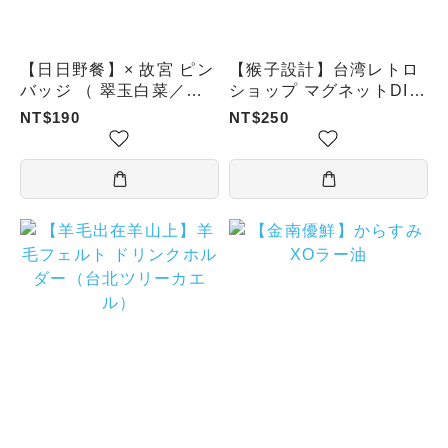
【日日野餐】× 故宮 ピン
【猴子設計】台湾レトロ
バッジ （ 翠玉白菜／肉
ショップ マグネットDIY
形石／緑松石犠尊／毛公
コレクション（レトロ雑
NT$190
NT$250
鼎／龍文天球瓶／オリー
貨店／九份レトロ茶館／
ブ核舟／遊魚転心瓶／花
台湾朝ごはん屋／懐かし
鳥文盒 ）
のアイスデザート店／老
舗牛肉麺店／大稲埕 茄芷
袋商店）