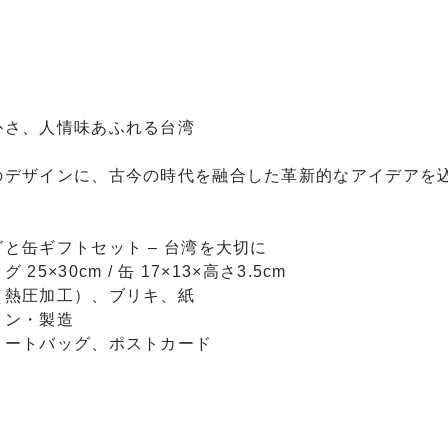
朴さ、人情味あふれる台湾
のデザインに、古今の時代を融合した革新的なアイデアを
と缶ギフトセット – 台湾を大切に
5×30cm / 缶 17×13×高さ3.5cm
（熱圧加工）、ブリキ、紙
イン・製造
トートバッグ、ポストカード