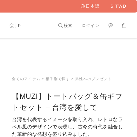
日本語
$
TWD
ト
会員専用
検索
ログイン
全てのアイテム
>
相手別で探す
>
男性へのプレゼント
【MUZI】トートバッグ＆缶ギフ
トセット – 台湾を愛して
台湾を代表するイメージを取り入れ、レトロなラ
ベル風のデザインで表現し、古今の時代を融合し
た革新的な発想を盛り込みました。