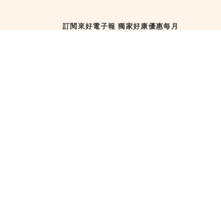
訂閱來好電子報 獨家好康優惠每月
直送！
訂閱來好電子報