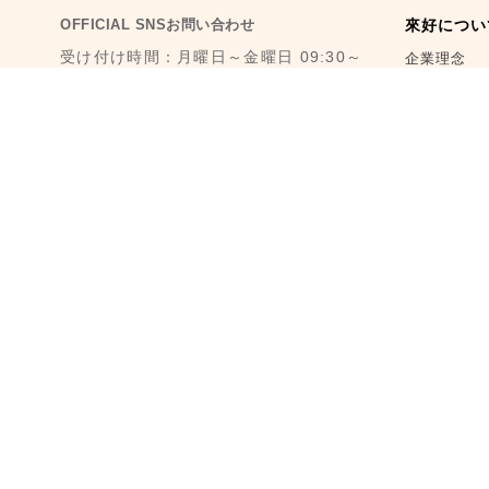
OFFICIAL SNSお問い合わせ
來好につい
受け付け時間：月曜日～金曜日 09:30～
企業理念
18:30
メディア報
1F., No. 11, Ln. 6, Yongkang St.,
Da’an Dist., Taipei City 106008,
店舗情報
Taiwan (MRT Dongmen Station, Exit
5)
取扱店舗
最寄駅：台湾台北MRT東門駅 (MRT 5番
來好日記
出口から徒歩3分)
メール： reborn@laihao.com.tw
LINE ID：@laihao