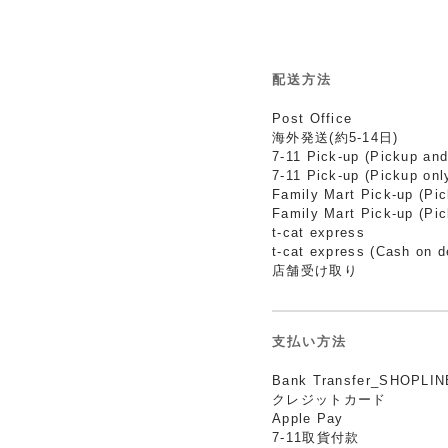
配送方法
Post Office
海外発送(約5-14日)
7-11 Pick-up (Pickup and
7-11 Pick-up (Pickup onl
Family Mart Pick-up (Pi
Family Mart Pick-up (Pic
t-cat express
t-cat express (Cash on d
店舗受け取り
支払い方法
Bank Transfer_SHOPLIN
クレジットカード
Apple Pay
7-11取貨付款