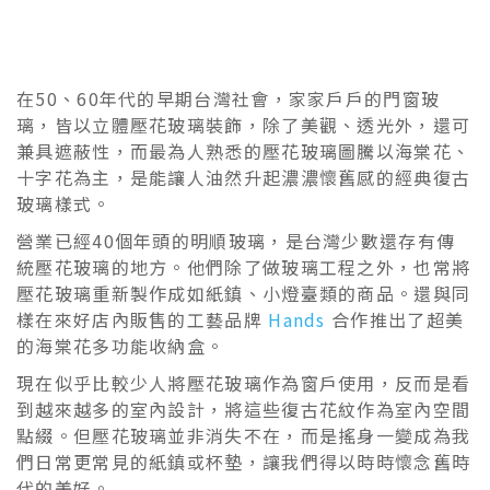
在50、60年代的早期台灣社會，家家戶戶的門窗玻
璃，皆以立體壓花玻璃裝飾，除了美觀、透光外，還可
兼具遮蔽性，而最為人熟悉的壓花玻璃圖騰以海棠花、
十字花為主，是能讓人油然升起濃濃懷舊感的經典復古
玻璃樣式。
營業已經40個年頭的明順玻璃，是台灣少數還存有傳
統壓花玻璃的地方。他們除了做玻璃工程之外，也常將
壓花玻璃重新製作成如紙鎮、小燈臺類的商品。還與同
樣在來好店內販售的工藝品牌
Hands
合作推出了超美
的海棠花多功能收納盒。
現在似乎比較少人將壓花玻璃作為窗戶使用，反而是看
到越來越多的室內設計，將這些復古花紋作為室內空間
點綴。但壓花玻璃並非消失不在，而是搖身一變成為我
們日常更常見的紙鎮或杯墊，讓我們得以時時懷念舊時
代的美好。