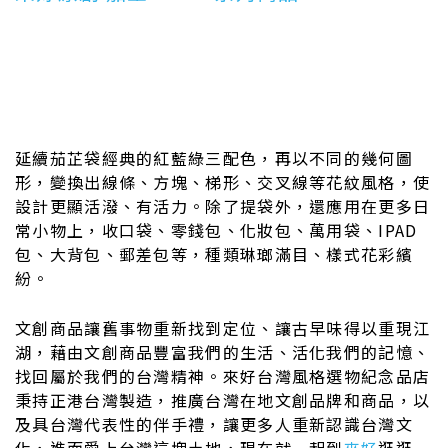
延續茄芷袋經典的紅藍綠三配色，再以不同的幾何圖
形，變換出線條、方塊、梯形、交叉線等花紋風格，使
設計更顯活潑、有活力。除了提袋外，還應用在更多日
常小物上，收口袋、零錢包、化妝包、萬用袋、IPAD
包、大背包、郵差包等，種類琳瑯滿目、樣式花彩繽
紛。
文創商品讓舊事物重新找到定位、讓古早味得以重現江
湖，藉由文創商品豐富我們的生活、活化我們的記憶、
找回屬於我們的台灣精神。
來好台灣風格選物紀念品店
秉持正港台灣製造，推廣台灣在地文創品牌和商品，以
及具台灣代表性的伴手禮，讓更多人重新認識台灣文
化，進而愛上台灣這塊土地，現在就一起到
來好
逛逛