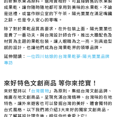
的新鮮水果為原料，選用賣相好、可直接銷售的水果製
成果乾，讓你隨時隨地都可享用到美味的水果乾。不論
是送禮，或當作辦公室的下午茶，陽光菓菓在滿足嘴饞
之餘，也是令人安心的零嘴。
除了對於果乾品質高要求，在外包裝上面，陽光菓菓也
是費了一番功夫。與台灣設計師合作，推出大膽配色及
材質為主題的果乾包裝，讓人眼睛為之一亮。別具造型
感的設計，也讓他們成為台灣果乾界的領導品牌。
延伸閱讀：
一位四川姑娘的台灣果乾夢-陽光菓菓品牌
專訪
來好特色文創商品 等你來挖寶！
來好堅持以「
台灣選物
」為原則，集結台灣文創品牌、
推廣在地文創商品，呈現充滿台灣精神、台灣味的在地
特色，讓外來遊客也可以發掘台灣的美好、體會獨特的
台式風格。以下我們將介紹3大來好的獨家文創商品，
在了解其設計理念後，相信你也會愛上它!