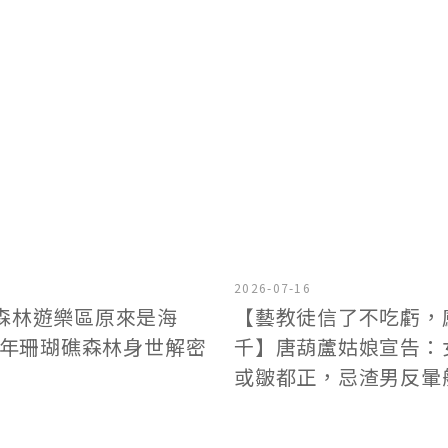
2026-07-16
森林遊樂區原來是海
【藝教徒信了不吃虧，
 萬年珊瑚礁森林身世解密
千】唐葫蘆姑娘宣告：
或皺都正，忌渣男反暈