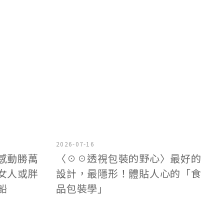
2026-07-16
感動勝萬
〈☉☉透視包裝的野心〉最好的
女人或胖
設計，最隱形！體貼人心的「食
船
品包裝學」