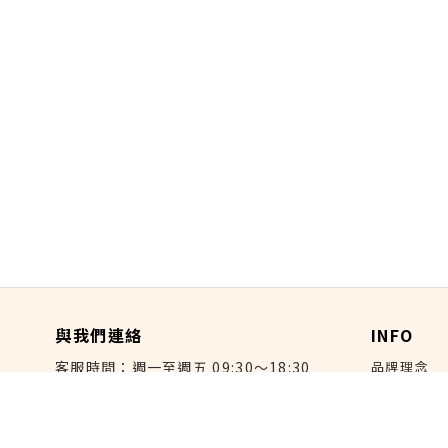
與我們連絡
INFO
客服時間：週一至週五 09:30～18:30
品牌理念
關於來好
客服電話：(02) 3322-5868
部落格
連絡我們：reborn@laihao.com.tw