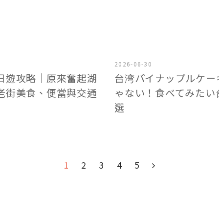
2026-06-30
日遊攻略｜原來奮起湖
台湾パイナップルケー
老街美食、便當與交通
ゃない！食べてみたい
選
1
2
3
4
5