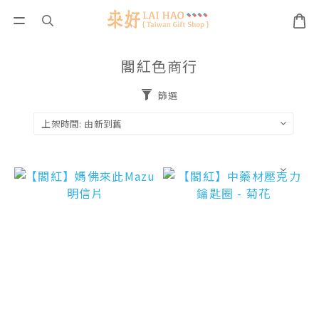
閣紅色商行
篩選