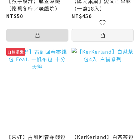
【猴子設計】瓶蓋磁鐵
【陽光菓菓】愛文芒果酥
（懷舊冬梅／老戲院）
（一盒18入）
NT$50
NT$450
日韓最愛
【來好】古到回春零錢包
【KerKerland】白茶茶包