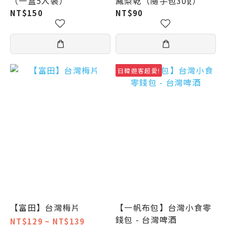
（一盒5入裝）
鳳梨乾（隨手包30g）
NT$150
NT$90
日韓遊客超愛!
【富田】台灣梅片
【一帆布包】台灣小食零
錢包 - 台灣啤酒
NT$129 ~ NT$139