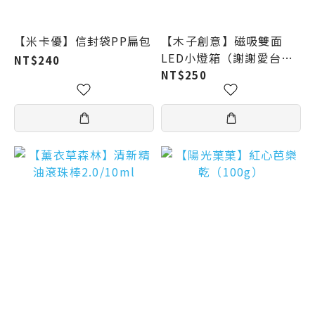
【米卡優】信封袋PP扁包
【木子創意】磁吸雙面
LED小燈箱（謝謝愛台／
NT$240
老標愛台灣／戒酒／放鬆
NT$250
一下／常瘦／寶島公車／
保持聯絡）