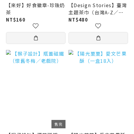
【來好】好食徽章-珍珠奶
【Design Stories】臺灣
茶
主題茶巾（台灣A-Z／台
灣風／刺繡鞋／蔬果／茶
NT$160
NT$480
器）
售完