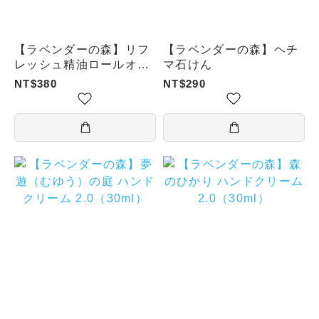
【ラベンダーの森】リフ
【ラベンダーの森】ヘチ
レッシュ精油ロールオン
マ石けん
2.0／10ml
NT$380
NT$290