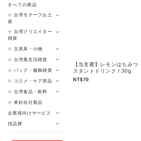
すべての商品
⊹ 台湾モチーフお土
産
⊹ 台湾クリエイター
雑貨
⊹ 文房具・小物
⊹ 台湾風生活雑貨
【当支蜜】レモンはちみつ 
⊹ バッグ・服飾雑貨
スタントドリンク / 30g
NT$70
⊹ コスメ・ケア用品
⊹ 台湾食品・飲料
⊹ 來好自社製品
企業様向けサービス
找品牌