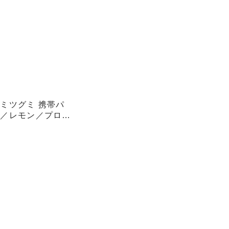
ミツグミ 携帯パ
プ／レモン／プロポ