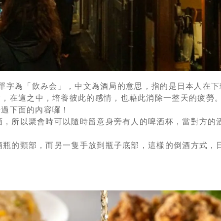
單字為「飲み会」，中文為酒局的意思，指的是日本人在下
鬆，在這之中，培養彼此的感情，也藉此消除一整天的疲勞
錯過下面的內容囉！
倒酒，所以聚會時可以隨時留意身旁有人的啤酒杯，當對方的
住酒瓶的頸部，而另一隻手放到瓶子底部，這樣的倒酒方式，