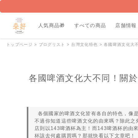
人気商品🎁
すべての商品
店舗情報
トップページ
>
ブログリスト
>
台灣文化特色
>
各國啤酒文化大不
各國啤酒文化大不同！關於
各個國家的啤酒文化皆有各自的特色，像是
不過你知道這些啤酒文化的由來嗎？除此之
店則以143啤酒杯為主！而143啤酒杯的
杯該去何處購買嗎？那就快看以下文章吧！