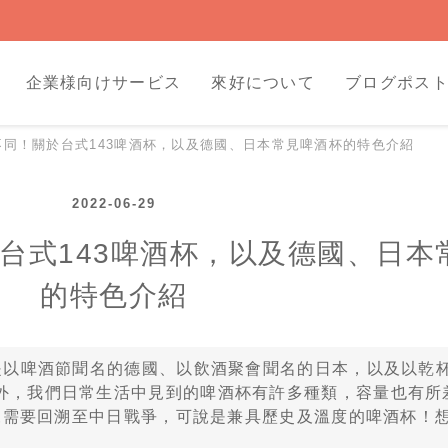
企業様向けサービス
來好について
ブログポス
同！關於台式143啤酒杯，以及德國、日本常見啤酒杯的特色介紹
2022-06-29
台式143啤酒杯，以及德國、日本
的特色介紹
以啤酒節聞名的德國、以飲酒聚會聞名的日本，以及以乾
外，我們日常生活中見到的啤酒杯有許多種類，容量也有所
由來需要回溯至中日戰爭，可說是兼具歷史及溫度的啤酒杯！想