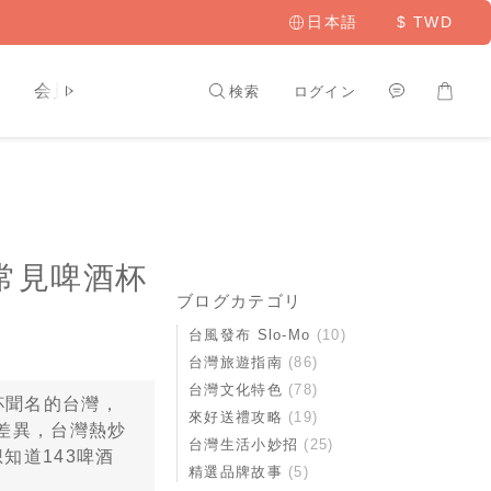
日本語
$
TWD
ト
会員専用
検索
ログイン
常見啤酒杯
ブログカテゴリ
台風發布 Slo-Mo
(10)
台灣旅遊指南
(86)
台灣文化特色
(78)
杯聞名的台灣，
來好送禮攻略
(19)
差異，台灣熱炒
台灣生活小妙招
(25)
知道143啤酒
精選品牌故事
(5)