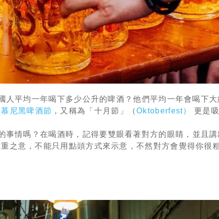
人平均一年喝下多少公升的啤酒？他們平均一年會喝下大約
的
慕尼黑啤酒節
，又稱為「十月節」（
Oktoberfest）
更是吸
的事情嗎？
在喝酒時，記得要雙眼看著對方的眼睛，並且講出
尊重之意，不能只用點頭方式來示意，不然對方會覺得你很