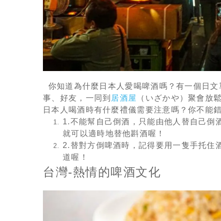
你知道為什麼日本人愛喝啤酒嗎？有一個日文
事、好友，一同到
居酒屋
（いざかや）聚會放
日本人喝酒時有什麼禮儀需要注意嗎？你不能
1.不能幫自己倒酒，只能由他人替自己
就可以適時地替他斟酒喔！
2.替對方倒啤酒時，記得要用一隻手托
道喔！
台灣-熱情的啤酒文化