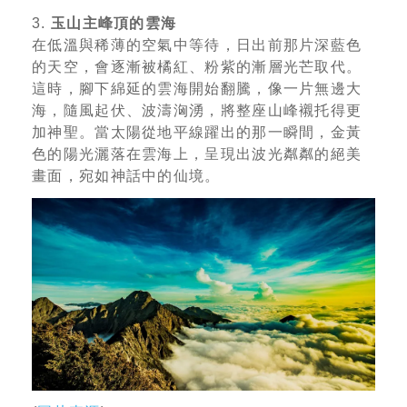
3.
玉山主峰頂的雲海
在低溫與稀薄的空氣中等待，日出前那片深藍色
的天空，會逐漸被橘紅、粉紫的漸層光芒取代。
這時，腳下綿延的雲海開始翻騰，像一片無邊大
海，隨風起伏、波濤洶湧，將整座山峰襯托得更
加神聖。當太陽從地平線躍出的那一瞬間，金黃
色的陽光灑落在雲海上，呈現出波光粼粼的絕美
畫面，宛如神話中的仙境。