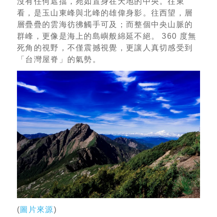
沒有任何遮擋，宛如置身在天地的中央。往東
看，是玉山東峰與北峰的雄偉身影。往西望，層
層疊疊的雲海彷彿觸手可及；而整個中央山脈的
群峰，更像是海上的島嶼般綿延不絕。 360 度無
死角的視野，不僅震撼視覺，更讓人真切感受到
「台灣屋脊」的氣勢。
(
圖片來源
)