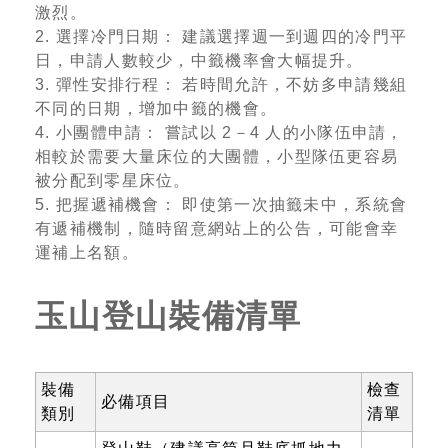
激烈。
2. 選擇冷門日期： 建議選擇週一到週四的冷門平
日，申請人數較少，中籤機率會大幅提升。
3. 彈性安排行程： 若時間允許，不妨多申請幾組
不同的日期，增加中籤的機會。
4. 小團體申請： 嘗試以 2－4 人的小隊伍申請，
相較於需要大量床位的大團體，小型隊伍更容易
被分配到零星床位。
5. 把握遞補機會： 即使第一次抽籤未中，系統會
有遞補機制，隨時留意網站上的公告，可能會幸
運補上名額。
玉山登山裝備清單
裝備
檢查
必備項目
類別
清單