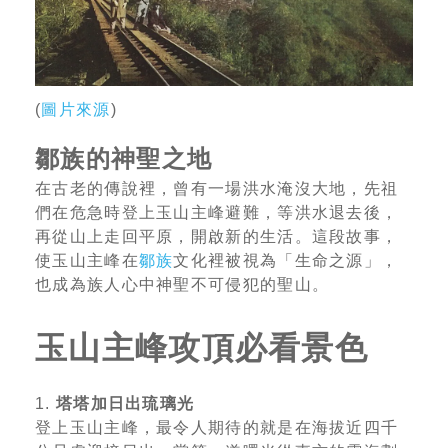
(
圖片來源
)
鄒族的神聖之地
在古老的傳說裡，曾有一場洪水淹沒大地，先祖
們在危急時登上玉山主峰避難，等洪水退去後，
再從山上走回平原，開啟新的生活。這段故事，
使玉山主峰在
鄒族
文化裡被視為「生命之源」，
也成為族人心中神聖不可侵犯的聖山。
玉山主峰攻頂必看景色
1.
塔塔加日出琉璃光
登上玉山主峰，最令人期待的就是在海拔近四千