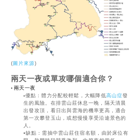
(
圖片來源
)
兩天一夜或單攻哪個適合你？
兩天一夜
•
優點：體力分配較輕鬆，大幅降低
高山症
發
▪️
生的風險。在排雲山莊休息一晚，隔天清晨
出發攻頂，看日出與雲海的機率更高，適合
第一次攀登玉山，或想慢慢享受沿途景色的
人。
▪️缺點：需抽中雲山莊住宿名額，由於床位有