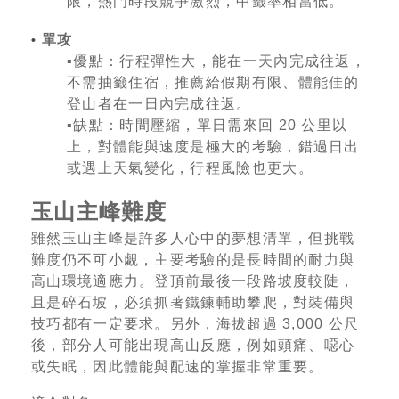
限，熱門時段競爭激烈，中籤率相當低。
單攻
•
▪️優點：行程彈性大，能在一天內完成往返，
不需抽籤住宿，推薦給假期有限、體能佳的
登山者在一日內完成往返。
▪️缺點：時間壓縮，單日需來回 20 公里以
上，對體能與速度是極大的考驗，錯過日出
或遇上天氣變化，行程風險也更大。
玉山主峰難度
雖然玉山主峰是許多人心中的夢想清單，但挑戰
難度仍不可小覷，主要考驗的是長時間的耐力與
高山環境適應力。登頂前最後一段路坡度較陡，
且是碎石坡，必須抓著鐵鍊輔助攀爬，對裝備與
技巧都有一定要求。另外，海拔超過 3,000 公尺
後，部分人可能出現高山反應，例如頭痛、噁心
或失眠，因此體能與配速的掌握非常重要。