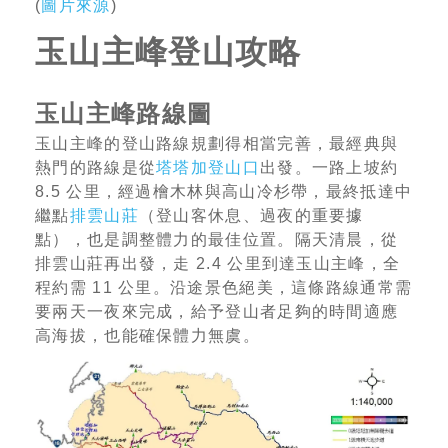
(
圖片來源
)
玉山主峰登山攻略
玉山主峰路線圖
玉山主峰的登山路線規劃得相當完善，最經典與
熱門的路線是從
塔塔加登山口
出發。一路上坡約
8.5 公里，經過檜木林與高山冷杉帶，最終抵達中
繼點
排雲山莊
（登山客休息、過夜的重要據
點），也是調整體力的最佳位置。隔天清晨，從
排雲山莊再出發，走 2.4 公里到達玉山主峰，全
程約需 11 公里。沿途景色絕美，這條路線通常需
要兩天一夜來完成，給予登山者足夠的時間適應
高海拔，也能確保體力無虞。