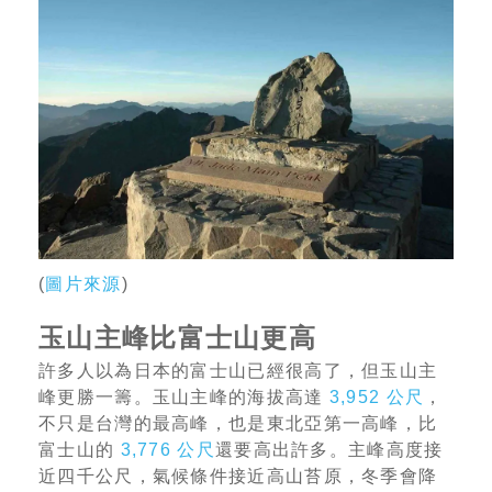
(
圖片來源
)
玉山主峰比富士山更高
許多人以為日本的富士山已經很高了，但玉山主
峰更勝一籌。玉山主峰的海拔高達
3,952 公尺
，
不只是台灣的最高峰，也是東北亞第一高峰，比
富士山的
3,776 公尺
還要高出許多。主峰高度接
近四千公尺，氣候條件接近高山苔原，冬季會降