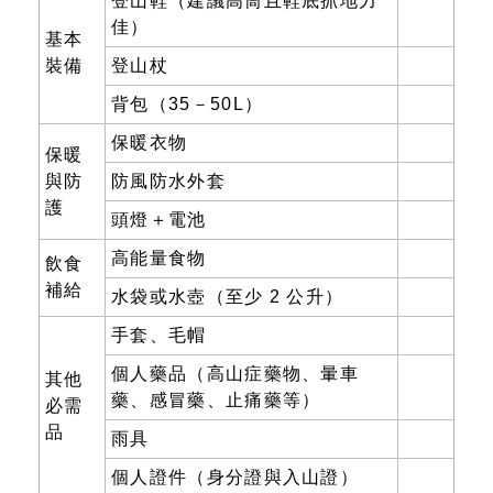
登山鞋（建議高筒且鞋底抓地力
佳）
基本
裝備
登山杖
背包（35－50L）
保暖衣物
保暖
與防
防風防水外套
護
頭燈＋電池
高能量食物
飲食
補給
水袋或水壺（至少 2 公升）
手套、毛帽
個人藥品（高山症藥物、暈車
其他
藥、感冒藥、止痛藥等）
必需
品
雨具
個人證件（身分證與入山證）