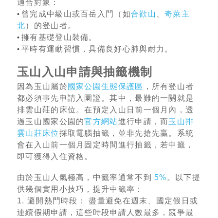
適合對象：
曾完成中級山或百岳入門（如
合歡山
、
奇萊主
•
北
）的登山者。
擁有基礎登山裝備。
•
平時有運動習慣，具備良好心肺與耐力。
•
玉山入山申請與抽籤機制
因為玉山屬於
國家公園生態保護區
，所有登山者
都必須事先申請入園證。其中，最難的一關就是
排雲山莊的床位。在預定入山日前一個月內，透
過玉山國家公園的
官方網站
進行申請，而
玉山排
雲山莊床位
採取電腦抽籤，並非先搶先贏。系統
會在入山前一個月固定時間進行抽籤，若中籤，
即可獲得入住資格。
由於玉山人氣極高，中籤率通常不到
5%
。以下提
供幾個實用小技巧，提升中籤率：
1. 避開熱門時段： 盡量避免在週末、國定假日或
連續假期申請，這些時段申請人數最多，競爭最