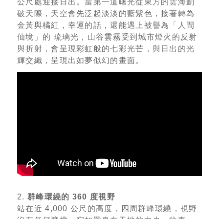
公尺處迎接日出。當第一道曙光從東方的雲海劃
破天際，天空會先泛起淡淡的藍紫色，接著轉為
金黃與橘紅，幸運的話，還能遇上被譽為「人間
仙境」的 琉璃光，山谷雲霧受到城市燈火的反射
與折射，會呈現彩虹般的七彩光芒，與日出的光
輝交織，呈現出如夢似幻的畫面。
2.
群峰環繞的 360 度視野
站在近 4,000 公尺的高度，四周群峰環繞，視野