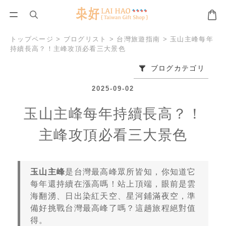
トップページ
>
ブログリスト
>
台灣旅遊指南
>
玉山主峰每年
持續長高？！主峰攻頂必看三大景色
ブログカテゴリ
2025-09-02
玉山主峰每年持續長高？！
主峰攻頂必看三大景色
玉山主峰
是台灣最高峰眾所皆知，你知道它
每年還持續在漲高嗎！站上頂端，眼前是雲
海翻湧、日出染紅天空、星河鋪滿夜空，準
備好挑戰台灣最高峰了嗎？這趟旅程絕對值
得。