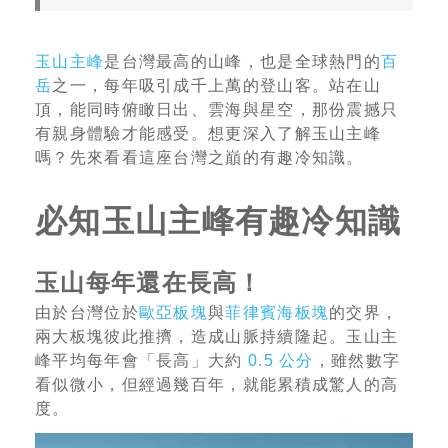
玉山主峰
是台灣最高的山峰，也是全球熱門的
百
岳
之一，每年吸引成千上萬的登山客。站在山
頂，能同時俯瞰日出、雲海與星空，那份震撼只
有親身體驗才能感受。想更深入了解玉山主峰
嗎？先來看看這座台灣之巔的有趣冷知識。
必知玉山主峰有趣冷知識
玉山每年還在長高！
由於台灣位於
歐亞板塊
與
菲律賓海板塊
的交界，
兩大板塊彼此推擠，造成山脈持續隆起。玉山主
峰平均每年會「長高」大約
0.5 公分
，雖然數字
看似微小，但經過幾百年，就能累積成驚人的高
度。