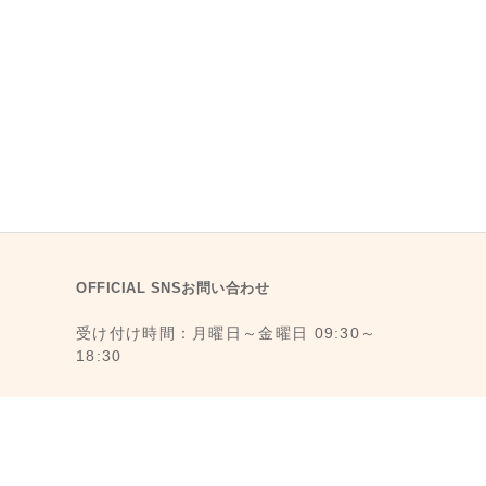
OFFICIAL SNSお問い合わせ
受け付け時間：月曜日～金曜日 09:30～
18:30
1F., No. 11, Ln. 6, Yongkang St., Da’an
Dist., Taipei City 106008, Taiwan (MRT
Dongmen Station, Exit 5)