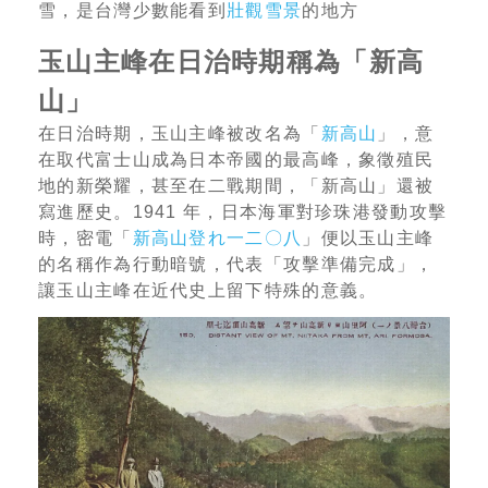
雪，是台灣少數能看到
壯觀雪景
的地方
玉山主峰在日治時期稱為「新高
山」
在日治時期，玉山主峰被改名為「
新高山
」，意
在取代富士山成為日本帝國的最高峰，象徵殖民
地的新榮耀，甚至在二戰期間，「新高山」還被
寫進歷史。1941 年，日本海軍對珍珠港發動攻擊
時，密電「
新高山登れ一二〇八
」便以玉山主峰
的名稱作為行動暗號，代表「攻擊準備完成」，
讓玉山主峰在近代史上留下特殊的意義。