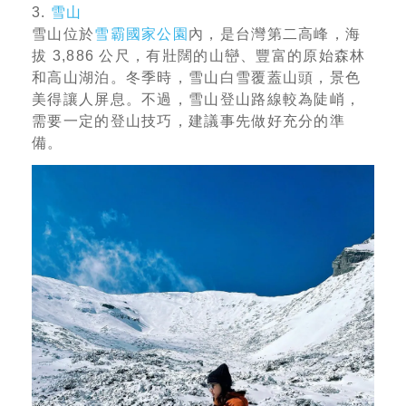
3.
雪山
雪山位於
雪霸國家公園
內，是台灣第二高峰，海
拔 3,886 公尺，有壯闊的山巒、豐富的原始森林
和高山湖泊。冬季時，雪山白雪覆蓋山頭，景色
美得讓人屏息。不過，雪山登山路線較為陡峭，
需要一定的登山技巧，建議事先做好充分的準
備。