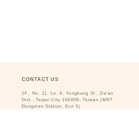
CONTACT US
1F., No. 11, Ln. 6, Yongkang St., Da’an
Dist., Taipei City 106008, Taiwan (MRT
Dongmen Station, Exit 5)
Customer Service : Mon-Fri 09:30～
18:30