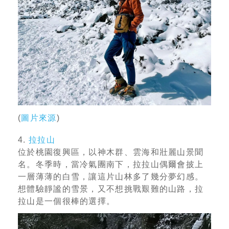
(
圖片來源
)
4.
拉拉山
位於桃園復興區，以神木群、雲海和壯麗山景聞
名。冬季時，當冷氣團南下，拉拉山偶爾會披上
一層薄薄的白雪，讓這片山林多了幾分夢幻感。
想體驗靜謐的雪景，又不想挑戰艱難的山路，拉
拉山是一個很棒的選擇。