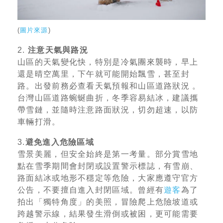
(
圖片來源
)
2.
注意天氣與路況
山區的天氣變化快，特別是冷氣團來襲時，早上
還是晴空萬里，下午就可能開始飄雪，甚至封
路。出發前務必查看天氣預報和山區道路狀況 。
台灣山區道路蜿蜒曲折，冬季容易結冰，建議攜
帶雪鏈，並隨時注意路面狀況，切勿超速，以防
車輛打滑。
3.
避免進入危險區域
雪景美麗，但安全始終是第一考量。部分賞雪地
點在雪季期間會封閉或設置警示標誌，有雪崩、
路面結冰或地形不穩定等危險，大家應遵守官方
公告，不要擅自進入封閉區域。曾經有
遊客
為了
拍出「獨特角度」的美照，冒險爬上危險坡道或
跨越警示線，結果發生滑倒或被困，更可能需要