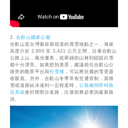
2.
合歡山國家公園
合歡山是台灣最容易抵達的賞雪地點之一，海拔
高度介於 2,900 至 3,421 公尺之間，沿著合歡山
公路上山，風光優美，從翠綠的山林到皚皚白雪
都十分漂亮。如果想拍美景，建議前往合歡山公
路旁的觀景平台與
松雪樓
，可以將壯麗的雪景盡
收眼底。另外，合歡山冬季常有交通管制，當積
雪或道路結冰達到一定程度時，
公路總局即時路
況系統
會封閉部分道路，出發前務必查詢最新路
況。