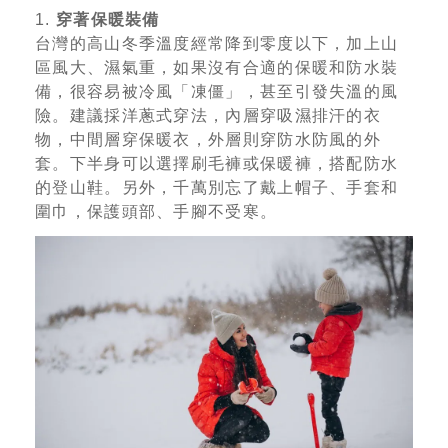
1.
穿著保暖裝備
台灣的高山冬季溫度經常降到零度以下，加上山
區風大、濕氣重，如果沒有合適的保暖和防水裝
備，很容易被冷風「凍僵」，甚至引發失溫的風
險。建議採洋蔥式穿法，內層穿吸濕排汗的衣
物，中間層穿保暖衣，外層則穿防水防風的外
套。下半身可以選擇刷毛褲或保暖褲，搭配防水
的登山鞋。另外，千萬別忘了戴上帽子、手套和
圍巾，保護頭部、手腳不受寒。