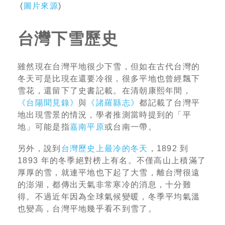
(
圖片來源
)
台灣下雪歷史
雖然現在台灣平地很少下雪，但如在古代台灣的
冬天可是比現在還要冷很，很多平地也曾經飄下
雪花，還留下了史書記載。在清朝康熙年間，
《台陽聞見錄》
與
《諸羅縣志》
都記載了台灣平
地出現雪景的情況，學者推測當時提到的「平
地」可能是指
嘉南平原
或台南一帶。
另外，說到
台灣歷史上最冷的冬天
，1892 到
1893 年的冬季絕對榜上有名。不僅高山上積滿了
厚厚的雪，就連平地也下起了大雪，離台灣很遠
的澎湖，都傳出天氣非常寒冷的消息，十分難
得。不過近年因為全球氣候變暖，冬季平均氣溫
也變高，台灣平地幾乎看不到雪了。