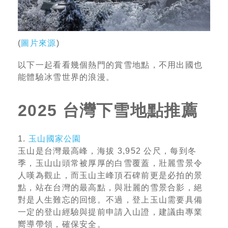
(
圖片來源
)
以下一起看看幾個熱門的賞雪地點，不用出國也
能體驗冰雪世界的浪漫。
2025 台灣下雪地點推薦
1.
玉山國家公園
玉山是台灣最高峰，海拔 3,952 公尺，每到冬
季，玉山山頭常被厚厚的白雪覆蓋，壯麗雪景令
人嘆為觀止，而玉山主峰頂石碑前更是必拍的景
點，站在台灣的最高點，與壯麗的雪景合影，絕
對是人生難忘的回憶。不過，登上玉山需要具備
一定的登山經驗與提前申請入山證，建議由專業
嚮導帶領，確保安全。