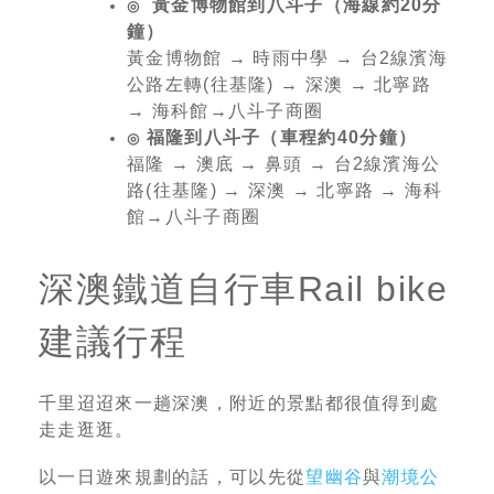
黃金博物館到八斗子（海線約20分
◎
鐘）
黃金博物館 → 時雨中學 → 台2線濱海
公路左轉(往基隆) → 深澳 → 北寧路
→ 海科館→八斗子商圈
福隆到八斗子（車程約40分鐘）
◎
福隆 → 澳底 → 鼻頭 → 台2線濱海公
路(往基隆) → 深澳 → 北寧路 → 海科
館→八斗子商圈
深澳鐵道自行車Rail bike
建議行程
千里迢迢來一趟深澳，附近的景點都很值得到處
走走逛逛。
以一日遊來規劃的話，可以先從
望幽谷
與
潮境公