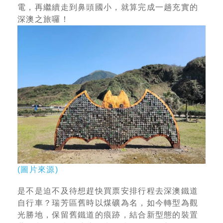
電，再繼續走到鼻頭國小，就算完成一趟充實的
深澳之旅囉！
(
圖片來源
)
是不是迫不及待想趕快買票安排行程去深澳鐵道
自行車？瑞芳區舊時以煤礦為名，如今轉型為觀
光勝地，保留舊鐵道的痕跡，結合新型態的裝置