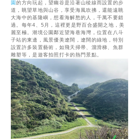
園
的方向玩起，望幽谷是沿著山稜線而設置的步
道，眺望草地與山谷，享受海風吹拂，還能遠眺
大海中的基隆嶼，想看海解愁的人，千萬不要錯
過。每年4、5月，這裡更是野百合盛開之地，美
麗至極。潮境公園鄰近望海巷海灣，位置在八斗
子站的東邊，風景優美遼闊，遼闊的綠地，特別
設置許多裝置藝術，如飛天掃帚、溜滑梯、魚群
雕塑等，是遊客拍照打卡的熱門景點。