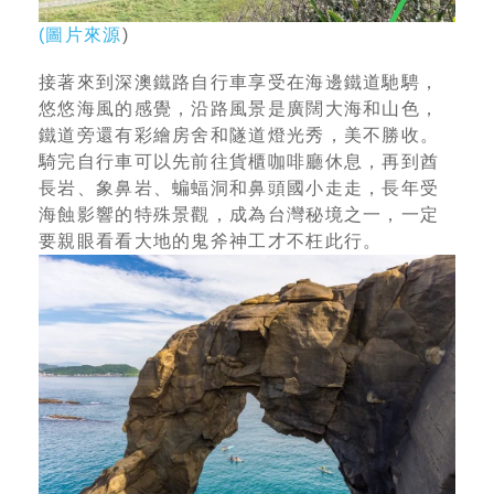
(
圖片來源
)
接著來到深澳鐵路自行車享受在海邊鐵道馳騁，
悠悠海風的感覺，沿路風景是廣闊大海和山色，
鐵道旁還有彩繪房舍和隧道燈光秀，美不勝收。
騎完自行車可以先前往貨櫃咖啡廳休息，再到酋
長岩、象鼻岩、蝙蝠洞和鼻頭國小走走，長年受
海蝕影響的特殊景觀，成為台灣秘境之一，一定
要親眼看看大地的鬼斧神工才不枉此行。