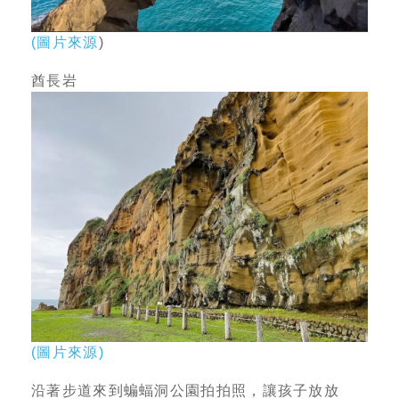
(
圖片來源
)
酋長岩
(
圖片來源
)
沿著步道來到蝙蝠洞公園拍拍照，讓孩子放放