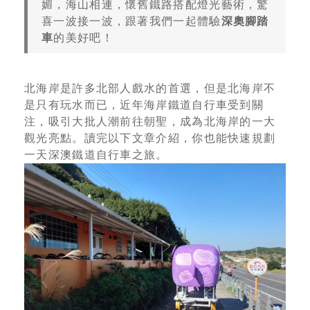
媚，海山相連，懷舊鐵路搭配燈光藝術，驚
喜一波接一波，跟著我們一起體驗
深奧腳踏
車
的美好吧！
北海岸是許多北部人戲水的首選，但是北海岸不
是只有玩水而已，近年海岸鐵道自行車受到關
注，吸引大批人潮前往朝聖，成為北海岸的一大
觀光亮點。讀完以下文章介紹，你也能快速規劃
一天深澳鐵道自行車之旅。