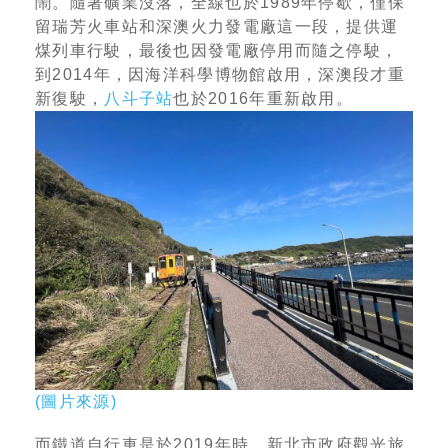
鬧。隨著礦業沒落，全線也於1989年停歇，僅保
留瑞芳火車站和深澳火力發電廠這一段，提供運
煤列車行駛，最後也因發電廠停用而隨之停駛，
到2014年，因海洋科學博物館啟用，深澳段才重
新復駛，
八斗子站
也於2016年重新啟用。
(
圖片來源
)
而鐵道自行車是於2019年時，新北市政府觀光旅