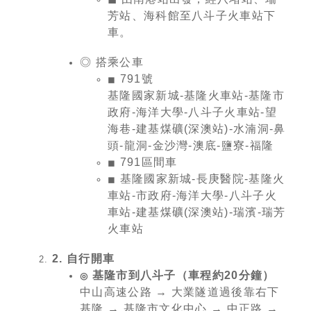
芳站、海科館至八斗子火車站下
車。
◎
搭乘公車
791號
◼︎
基隆國家新城-基隆火車站-基隆市
政府-海洋大學-八斗子火車站-望
海巷-建基煤礦(深澳站)-水湳洞-鼻
頭-龍洞-金沙灣-澳底-鹽寮-福隆
791區間車
◼︎
基隆國家新城-長庚醫院-基隆火
◼︎
車站-市政府-海洋大學-八斗子火
車站-建基煤礦(深澳站)-瑞濱-瑞芳
火車站
2. 自行開車
基隆市到八斗子（車程約20分鐘）
◎
中山高速公路 → 大業隧道過後靠右下
基隆 → 基隆市文化中心 → 中正路 →