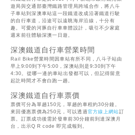
遊局與交通部臺灣鐵路管理局跨域合作，將八斗
子車站到深澳車站這一段鐵道改成沿著鐵道行駛
的自行車道，沿途可以遠眺海岸沿線，十分有
趣。可愛的河豚自行車車體設計，吸引不少家庭
週末前往體驗深澳一日遊。
深澳鐵道自行車營業時間
Rail Bike營業時間因車站有所不同，八斗子站由
早上9:00到下午5:00，深澳站則是9:30到下午
4:30。從哪一邊的車站出發都可以，但記得留意
起訖時間才不會白跑一趟。
深澳鐵道自行車票價
票價可分為單趟150元，單趟的車程約30分鐘。
來回優惠票價為250元，可以透過
官方線上網站
訂
票。訂票成功後需於發車前30分鐘前到達深澳月
台，出示Q R code 即完成報到。