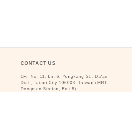
CONTACT US
1F., No. 11, Ln. 6, Yongkang St., Da’an
Dist., Taipei City 106008, Taiwan (MRT
Dongmen Station, Exit 5)
Customer Service : Mon-Fri 09:30～
18:30
Customer Service Hotline : (02) 3322-
2226