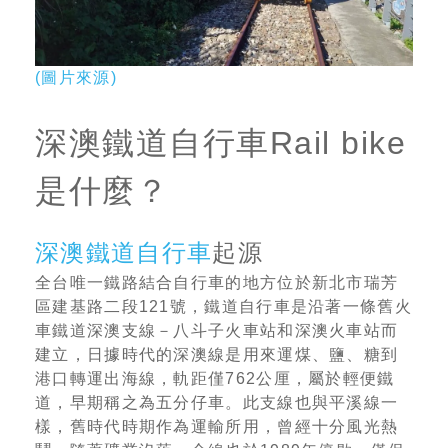
(圖片來源)
深澳鐵道自行車Rail bike
是什麼？
深澳鐵道自行車
起源
全台唯一鐵路結合自行車的地方位於新北市瑞芳
區建基路二段121號，鐵道自行車是沿著一條舊火
車鐵道深澳支線－八斗子火車站和深澳火車站而
建立，日據時代的深澳線是用來運煤、鹽、糖到
港口轉運出海線，軌距僅762公厘，屬於輕便鐵
道，早期稱之為五分仔車。此支線也與平溪線一
樣，舊時代時期作為運輸所用，曾經十分風光熱