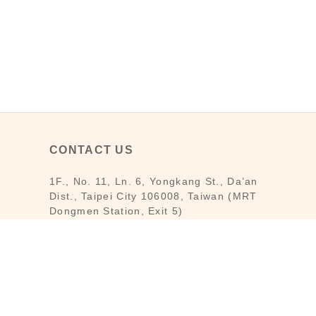
CONTACT US
1F., No. 11, Ln. 6, Yongkang St., Da’an
Dist., Taipei City 106008, Taiwan (MRT
Dongmen Station, Exit 5)
Customer Service : Mon-Fri 09:30～
18:30
Customer Service Hotline : (02) 3322-
2226