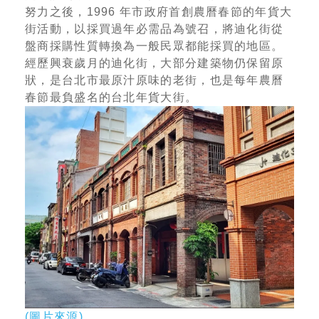
努力之後，1996 年市政府首創農曆春節的年貨大
街活動，以採買過年必需品為號召，將迪化街從
盤商採購性質轉換為一般民眾都能採買的地區。
經歷興衰歲月的迪化街，大部分建築物仍保留原
狀，是台北市最原汁原味的老街，也是每年農曆
春節最負盛名的台北年貨大街。
(圖片來源)