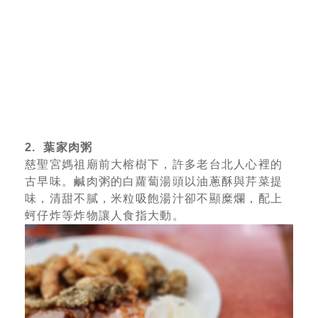
2. 葉家肉粥
慈聖宮媽祖廟前大榕樹下，許多老台北人心裡的
古早味。鹹肉粥的白蘿蔔湯頭以油蔥酥與芹菜提
味，清甜不膩，米粒吸飽湯汁卻不顯糜爛，配上
蚵仔炸等炸物讓人食指大動。