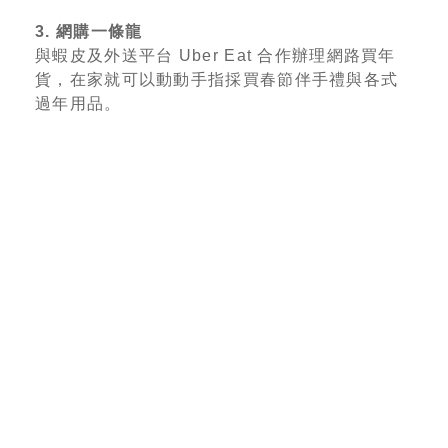
3. 網購一條龍
與蝦皮及外送平台 Uber Eat 合作辦理網路買年
貨，在家就可以動動手指採買春節伴手禮與各式
過年用品。