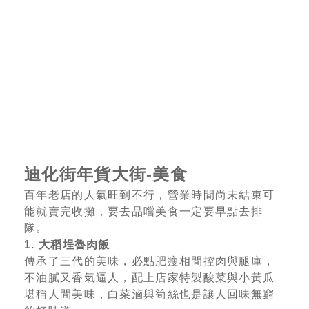
迪化街年貨大街-美食
百年老店的人氣旺到不行，營業時間尚未結束可
能就賣完收攤，要去品嚐美食一定要早點去排
隊。
1. 大稻埕魯肉飯
傳承了三代的美味，必點肥瘦相間控肉與腿庫，
不油膩又香氣逼人，配上店家特製酸菜與小黃瓜
堪稱人間美味，白菜滷與筍絲也是讓人回味無窮