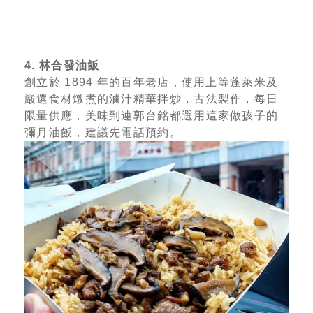
4. 林合發油飯
創立於 1894 年的百年老店，使用上等蓬萊米及
嚴選食材燉煮的滷汁精華拌炒，古法製作，每日
限量供應，美味到連郭台銘都選用這家做孩子的
彌月油飯，建議先電話預約。