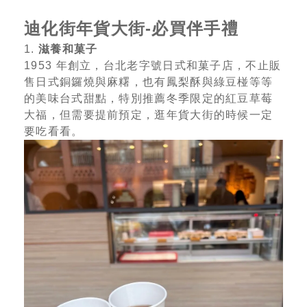
迪化街年貨大街-必買伴手禮
1.
滋養和菓子
1953 年創立，台北老字號日式和菓子店，不止販
售日式銅鑼燒與麻糬，也有鳳梨酥與綠豆椪等等
的美味台式甜點，特別推薦冬季限定的紅豆草莓
大福，但需要提前預定，逛年貨大街的時候一定
要吃看看。