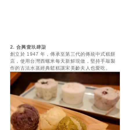
2. 合興壹玖肆柒
創立於 1947 年，傳承至第三代的傳統中式糕餅
店，使用台灣西螺米每天新鮮現做，堅持手敲製
作的古法水蒸經典鬆糕讓宋美齡夫人也愛吃。