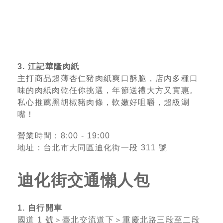
3. 江記華隆肉紙
主打商品超薄杏仁豬肉紙爽口酥脆，店內多種口
味的肉紙肉乾任你挑選，年節送禮大方又實惠。
私心推薦黑胡椒豬肉條，軟嫩好咀嚼，超級涮
嘴！
營業時間：8:00 - 19:00
地址：台北市大同區迪化街一段 311 號
迪化街交通懶人包
1. 自行開車
國道 1 號＞臺北交流道下＞重慶北路三段至二段