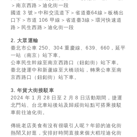
＞南京西路＞迪化街一段
國道 3 號＞中和交流道下＞省道臺64線＞板橋出
口下＞市道 106 甲線＞省道臺3線＞環河快速道
路＞民生西路＞迪化街一段
2. 大眾運輸
臺北市公車 250、304 重慶線、639、660，延平
一站（南京）站下車。
公車民生幹線至南京西路口（鈕釦街）站下車。
臺北捷運中和新蘆線至大橋頭站，轉乘公車至南
京西路口（鈕釦街）站下車。
3.
年貨大街接駁車
2024 年 1 月 28 日至 2 月 8 日活動期間，捷運
北門站、台北車站後站及歸綏街站點可搭乘接駁
車前往迪化街。
傳統老店美食有沒有很吸引人呢？年節的迪化街
熱鬧又好逛，安排好時間直接來個大稻埕迪化街