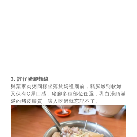
3. 許仔豬腳麵線
與葉家肉粥同樣坐落於媽祖廟前，豬腳燉到軟嫩
又保有Q彈口感，豬腳多種部位任選，乳白湯頭滿
滿的豬皮膠質，讓人吃過就忘記不了。