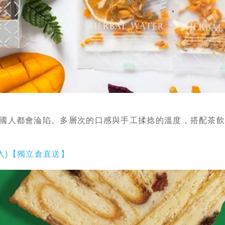
國人都會淪陷。多層次的口感與手工揉捻的溫度，搭配茶飲或
20入)【獨立倉直送】