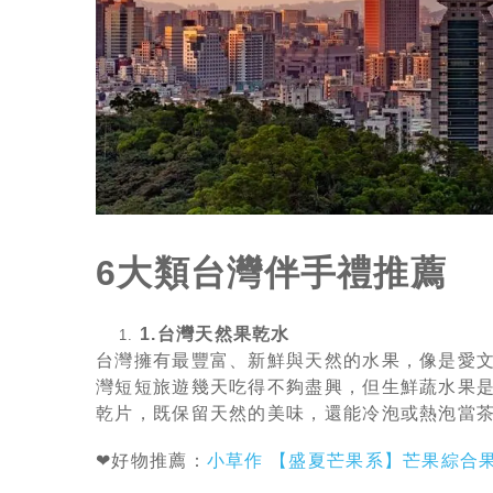
6大類台灣伴手禮推薦
1.台灣天然果乾水
台灣擁有最豐富、新鮮與天然的水果，像是愛
灣短短旅遊幾天吃得不夠盡興，但生鮮蔬水果
乾片，既保留天然的美味，還能冷泡或熱泡當
❤好物推薦：
小草作 【盛夏芒果系】芒果綜合果