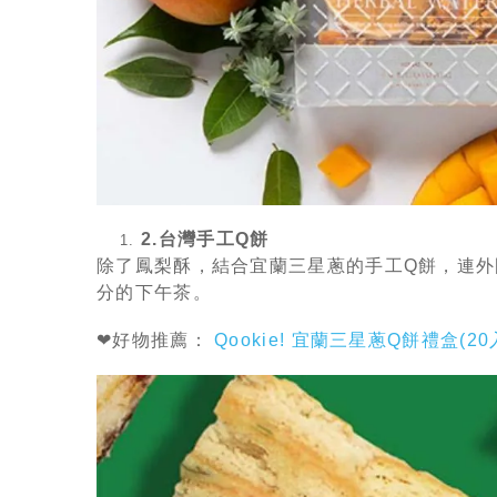
2.台灣手工Q餅
除了鳳梨酥，結合宜蘭三星蔥的手工Q餅，連外
分的下午茶。
❤好物推薦：
Qookie! 宜蘭三星蔥Q餅禮盒(