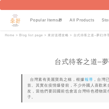
Popular Items🎁
All Products
Sto
Home
>
Blog list page
>
來好送禮攻略
>
台式待客之道–夢幻伴
台式待客之道–
台灣素有美麗寶島之稱，根據
報導
，台灣
首。其實在疫情爆發前，不少外國人喜歡來
友，當他們要回國前也會送台灣特色禮物當
子。