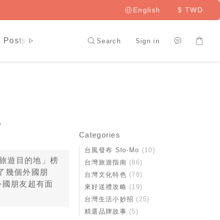
English
$
TWD
 Posts
LAI HAO Member
Search
Sign in
子
Categories
台風發布 Slo-Mo
(10)
旅遊目的地」榜
台灣旅遊指南
(86)
了幾個外國朋
台灣文化特色
(78)
外國朋友超有面
來好送禮攻略
(19)
台灣生活小妙招
(25)
精選品牌故事
(5)