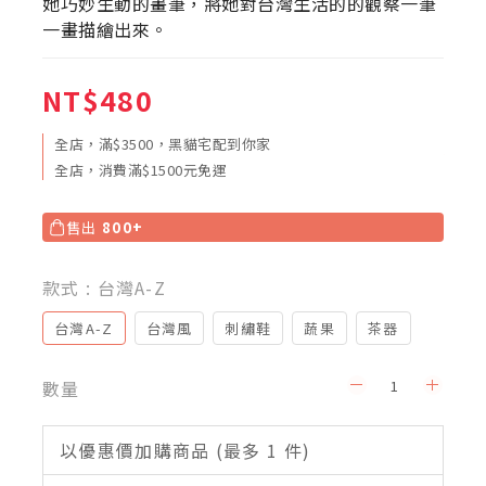
她巧妙生動的畫筆，將她對台灣生活的的觀察一筆
一畫描繪出來。
NT$480
全店，滿$3500，黑貓宅配到你家
全店，消費滿$1500元免運
售出
800+
款式
: 台灣A-Z
台灣A-Z
台灣風
刺繡鞋
蔬果
茶器
數量
以優惠價加購商品
(最多 1 件)