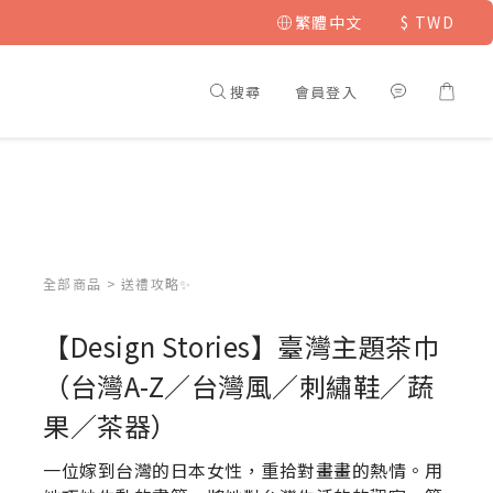
繁體中文
$
TWD
搜尋
會員登入
全部商品
>
送禮攻略✨
【Design Stories】臺灣主題茶巾
（台灣A-Z／台灣風／刺繡鞋／蔬
果／茶器）
一位嫁到台灣的日本女性，重拾對畫畫的熱情。用