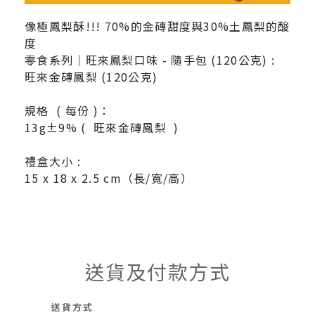
像極鳳梨酥!!! 70%的金磚甜度與30%土鳳梨的酸
度
零食系列｜旺來鳳梨口味 - 隨手包 (120公克) :
旺來金磚鳳梨 (120公克)
規格 ( 每份 )：
13g±9% ( 旺來金磚鳳梨 )
禮盒大小 :
15 x 18 x 2.5 cm（長/寬/高）
送貨及付款方式
送貨方式