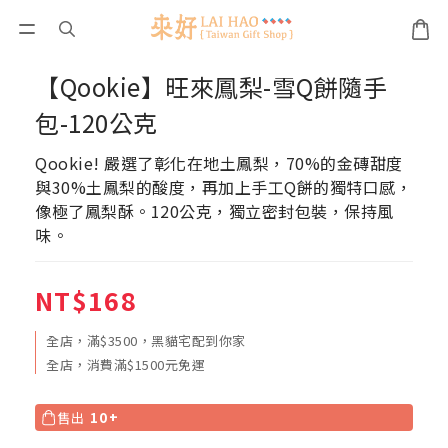
【Qookie】旺來鳳梨-雪Q餅隨手
包-120公克
Qookie! 嚴選了彰化在地土鳳梨，70%的金磚甜度
與30%土鳳梨的酸度，再加上手工Q餅的獨特口感，
像極了鳳梨酥。120公克，獨立密封包裝，保持風
味。
NT$168
全店，滿$3500，黑貓宅配到你家
全店，消費滿$1500元免運
售出
10+