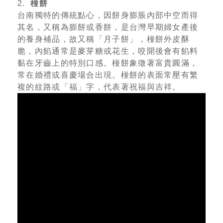
2.
椪餅
台南獨特的傳統點心，因餅身膨脹內部中空而得
其名，又稱為膨餅或香餅，是台灣早期婦女產後
的養身補品，故又稱「月子餅」，椪餅外皮酥
脆，內餡通常是麥芽糖或花生，咬開後會有餡料
黏在牙齒上的特別口感。椪餅象徵著富貴圓滿，
常在婚禮或喜慶場合出現。椪餅的表面常壓有繁
複的紋路或「福」字，代表著祝福與吉祥。