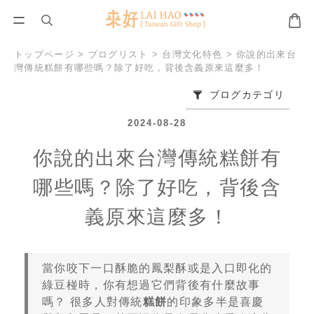
トップページ
>
ブログリスト
>
台灣文化特色
>
你說的出來台
灣傳統糕餅有哪些嗎？除了好吃，背後含義原來這麼多！
ブログカテゴリ
2024-08-28
你說的出來台灣傳統糕餅有
哪些嗎？除了好吃，背後含
義原來這麼多！
當你咬下一口酥脆的鳳梨酥或是入口即化的
綠豆椪時，你有想過它們背後有什麼故事
嗎？ 很多人對傳統
糕餅
的印象多半是喜慶