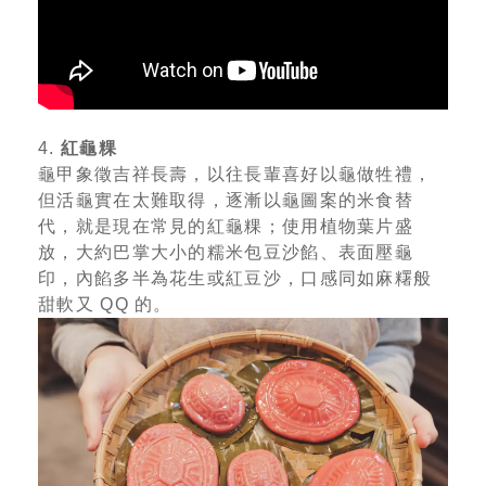
4.
紅龜粿
龜甲象徵吉祥長壽，以往長輩喜好以龜做牲禮，
但活龜實在太難取得，逐漸以龜圖案的米食替
代，就是現在常見的紅龜粿；使用植物葉片盛
放，大約巴掌大小的糯米包豆沙餡、表面壓龜
印，內餡多半為花生或紅豆沙，口感同如麻糬般
甜軟又 QQ 的。