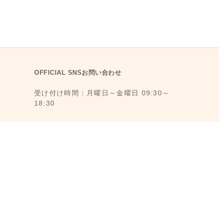
OFFICIAL SNSお問い合わせ
受け付け時間：月曜日～金曜日 09:30～
18:30
1F., No. 11, Ln. 6, Yongkang St., Da’an
Dist., Taipei City 106008, Taiwan (MRT
Dongmen Station, Exit 5)
最寄駅：台湾台北MRT東門駅 (MRT 5番出
口から徒歩3分)
メール： reborn@laihao.com.tw
LINE ID：@laihao