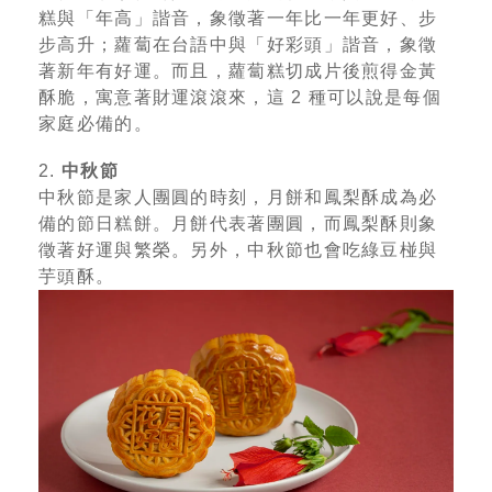
糕與「年高」諧音，象徵著一年比一年更好、步
步高升；蘿蔔在台語中與「好彩頭」諧音，象徵
著新年有好運。而且，蘿蔔糕切成片後煎得金黃
酥脆，寓意著財運滾滾來，這 2 種可以說是每個
家庭必備的。
2.
中秋節
中秋節是家人團圓的時刻，月餅和鳳梨酥成為必
備的節日糕餅。月餅代表著團圓，而鳳梨酥則象
徵著好運與繁榮。另外，中秋節也會吃綠豆椪與
芋頭酥。