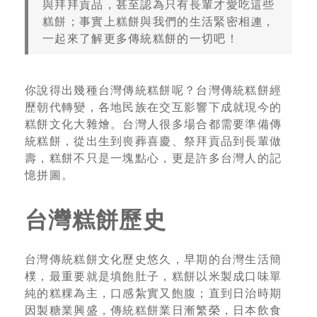
與拜拜貢品，甚至認為只有長輩才愛吃這些
糕餅；事實上糕餅與我們的生活緊密相連，
一起來了解更多傳統糕餅的一切吧！
你說得出幾種台灣傳統糕餅呢？台灣傳統糕餅經
歷朝代轉變，各地民族在交互影響下成就現今的
糕餅文化大雜燴。台灣人很多場合都需要準備傳
統糕餅，從出生到喪葬喜慶、祭拜貢品到長輩做
壽，糕餅不只是一塊點心，更是許多台灣人的記
憶拼圖。
台灣糕餅歷史
台灣傳統糕餅文化歷史悠久，早期的台灣生活簡
樸，最重要就是填飽肚子，糕餅以米製成口味單
純的糕粿為主，口感紮實又飽腹；直到日治時期
因製糖業興盛，傳統糕餅業日漸繁榮，日本飲食