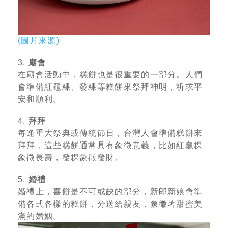
(圖片來源)
3.
廟會
在廟會活動中，糕餅也是很重要的一部分。人們
會準備紅龜粿、發粿等糕餅來祭拜神明，祈求平
安和順利。
4.
拜拜
每逢重大祭典或傳統節日，台灣人會準備糕餅來
拜拜，這些糕餅通常具有象徵意義，比如紅龜粿
象徵長壽，發粿象徵發財。
5.
婚禮
婚禮上，喜餅是不可或缺的部分，新郎新娘會準
備各式各樣的糕餅，分送給親友，象徵著甜蜜美
滿的婚姻。