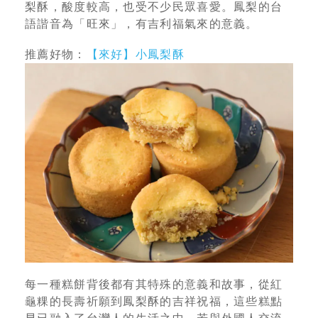
梨酥，酸度較高，也受不少民眾喜愛。鳳梨的台
語諧音為「旺來」，有吉利福氣來的意義。
推薦好物：
【來好】小鳳梨酥
每一種糕餅背後都有其特殊的意義和故事，從紅
龜粿的長壽祈願到鳳梨酥的吉祥祝福，這些糕點