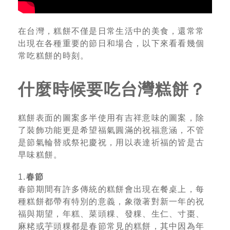
在台灣，糕餅不僅是日常生活中的美食，還常常
出現在各種重要的節日和場合，以下來看看幾個
常吃糕餅的時刻。
什麼時候要吃台灣糕餅？
糕餅表面的圖案多半使用有吉祥意味的圖案，除
了裝飾功能更是希望福氣圓滿的祝福意涵，不管
是節氣輪替或祭祀慶祝，用以表達祈福的皆是古
早味糕餅。
1.
春節
春節期間有許多傳統的糕餅會出現在餐桌上，每
種糕餅都帶有特別的意義，象徵著對新一年的祝
福與期望，年糕、菜頭粿、發粿、生仁、寸棗、
麻粩或芋頭粿都是春節常見的糕餅，其中因為年