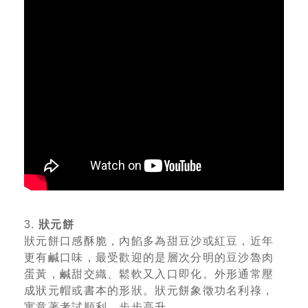
3.
狀元餅
狀元餅口感酥脆，內餡多為甜豆沙或紅豆，近年
更有鹹口味，最受歡迎的是層次分明的豆沙魯肉
蛋黃，鹹甜交織、鬆軟又入口即化。外形通常壓
成狀元帽或書本的形狀。狀元餅象徵功名利祿，
寓意著考試順利、步步高升。