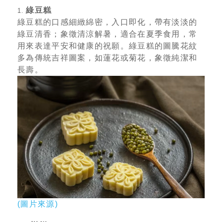
綠豆糕
1.
綠豆糕的口感細緻綿密，入口即化，帶有淡淡的
綠豆清香；象徵清涼解暑，適合在夏季食用，常
用來表達平安和健康的祝願。綠豆糕的圖騰花紋
多為傳統吉祥圖案，如蓮花或菊花，象徵純潔和
長壽。
(圖片來源)