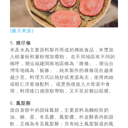
(圖片來源)
5.
粿仔條
米及水為主要原料製作而成的傳統食品，米漿加
入樹薯粉和澱粉增加嚼勁， 在不同地區有不同的
稱呼，潮汕福建閩南地區稱為「粿條」，潮汕台
灣等地稱為「粄條」，純米製作的粿條現在越來
越少見。料理方式以熱炒或煮湯為主，使用肉絲
或蝦仁洋葱做配料， 或燙熟後放入大骨湯中食
用，料理後口感滑順帶勁，又不至於難以咀嚼。
6.
鳳梨酥
源自喜餅中的甜味鳳餅，主要原料為麵粉與奶
油、糖、蛋、冬瓜醬、鳳梨醬。外皮酥香內餡甜
軟，又稱為冬瓜鳳梨酥；另有純土鳳梨製成的鳳