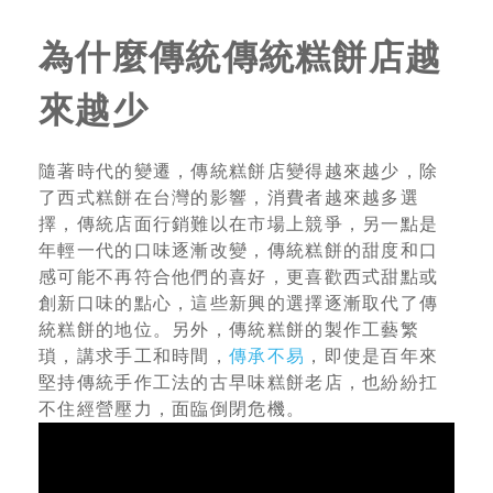
為什麼傳統傳統糕餅店越
來越少
隨著時代的變遷，傳統糕餅店變得越來越少，除
了西式糕餅在台灣的影響，消費者越來越多選
擇，傳統店面行銷難以在市場上競爭，另一點是
年輕一代的口味逐漸改變，傳統糕餅的甜度和口
感可能不再符合他們的喜好，更喜歡西式甜點或
創新口味的點心，這些新興的選擇逐漸取代了傳
統糕餅的地位。另外，傳統糕餅的製作工藝繁
瑣，講求手工和時間，
傳承不易
，即使是百年來
堅持傳統手作工法的古早味糕餅老店，也紛紛扛
不住經營壓力，面臨倒閉危機。