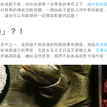
原節或粽子節，但你知道嗎？在學者的考究之下，
端午節的
舉行祭典的傳統活動有關，一開始粽子是投入河中祭祀蛟龍
識，讓你可以和親朋好一起開啟歡樂的話題！
樂」？！
是其中之一，這與端午節背後的民間故事有關係，例如
屈原
是疫病易盛行的季節，尤其在五月五日這天更稱之為「
五毒
除邪氣與防蟲，總結這些原因，我們不如改為祝對方端午節