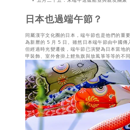
五月二十五：末端午送瘟船並與親友團聚
日本也過端午節？
同屬漢字文化圈的日本，端午節也是他們的重
為新曆的 5 月 5 日。雖然日本端午節由中
但經過時光變遷後，端午節已演變為日本當地
甲裝飾、室外會掛上鯉魚旗與放風箏等等的不