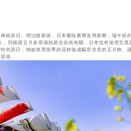
要傳統節日。明治維新後，日本廢除農曆改用新曆，端午節
國傳入，同樣因五月多雨濕熱易生疫病有關，日本也有使用艾
的特色節日，例如使用當季的花材做成驅邪含意的五月飾、
同習俗。