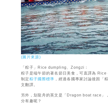
(圖片來源)
「粽子」Rice dumpling、Zongzi：
粽子是端午節的著名節日美食，可直譯為 Rice d
制定
粽子國際標準
，經過各國專家討論後因「粽
文翻譯。
另外，划龍舟的英文是「Dragon boat race」
分有趣呢？