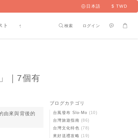
日本語
$
TWD
スト
会員専用
検索
ログイン
」｜7個有
ブログカテゴリ
台風發布 Slo-Mo
(10)
的由來與背後的
台灣旅遊指南
(86)
台灣文化特色
(78)
來好送禮攻略
(19)