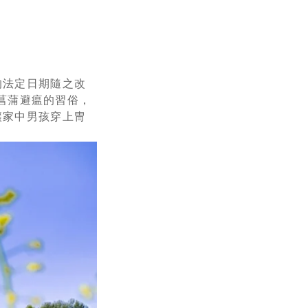
的法定日期隨之改
蒿菖蒲避瘟的習俗，
讓家中男孩穿上冑