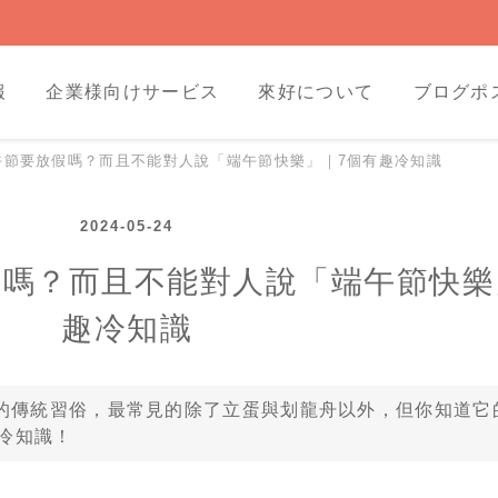
報
企業様向けサービス
來好について
ブログポ
午節要放假嗎？而且不能對人說「端午節快樂」｜7個有趣冷知識
2024-05-24
嗎？而且不能對人說「端午節快樂
趣冷知識
的傳統習俗，最常見的除了立蛋與划龍舟以外，但你知道它
趣冷知識！