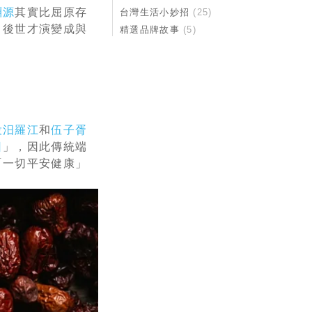
淵源
其實比屈原存
台灣生活小妙招
(25)
，後世才演變成與
精選品牌故事
(5)
投汨羅江
和
伍子胥
日
」，因此傳統端
「一切平安健康」