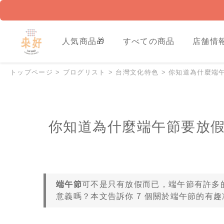
人気商品🎁
すべての商品
店舗情
トップページ
>
ブログリスト
>
台灣文化特色
>
你知道為什麼端
你知道為什麼端午節要放假
端午節
可不是只有放假而已，端午節有許多
意義嗎？本文告訴你 7 個關於端午節的有