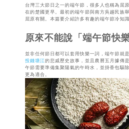
台灣三大節日之一的端午節，很多人也稱為屈
在的楚國更早。最初的端午節與南方吳越民族
屈原有關。本篇要介紹許多有趣的端午節冷知
原來不能說「端午節快
並非任何節日都可以套用快樂一詞，端午節就
投錢塘江
的悲戚歷史故事，並且農曆五月據傳
午節需要準備集聚陽氣的午時水，並掛香包驅
更為適合。