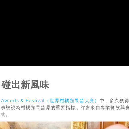
」碰出新風味
alade Awards & Festival（世界柑橘類果醬大賽）
中，多次獲
 等殊榮。這個賽事被視為柑橘類果醬界的重要指標，評審來自專業餐飲
方式。