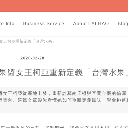
re Info
Business Service
About LAI HAO
Blog
女王柯亞重新定義「台灣水果」
2026-02-28
果醬女王柯亞重新定義「台灣水果
醬女王柯亞從產地出發，重新詮釋南庄橙與宜蘭金棗的輪廓
際舞台。這篇文章帶你看懂她如何重新定義風味，學會挑選
是每天最平凡的日常。多數時候，我們只在意甜不甜、熟不