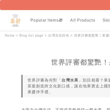
Popular Items🎁
All Products
Sto
Home
>
Blog list page
>
台灣文化特色
>
世界評審都驚艷！果醬
世界評審都驚艷！
世界評審為何對「
台灣水果
」刮目相看？果
茶葉創造跨文化新口感，讓在地果實走上國
果醬伴手禮。
大家在台灣生活，下班或是飯後切一盤水果，