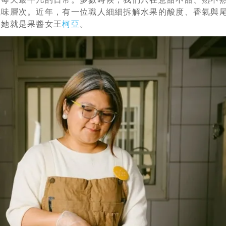
風味層次。近年，有一位職人細細拆解水果的酸度、香氣與
，她就是果醬女王
柯亞
。