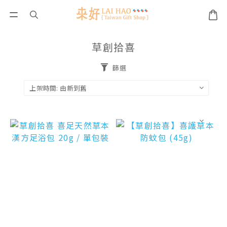
草創拾喜
篩選