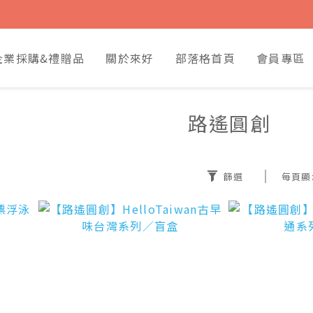
企業採購&禮贈品
關於來好
部落格首頁
會員專區
路遙圓創
篩選
每頁顯