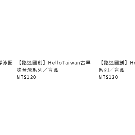
浮泳圈
【路遙圓創】HelloTaiwan古早
【路遙圓創】Hel
味台灣系列／盲盒
系列／盲盒
NT$120
NT$120