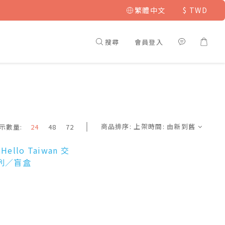
繁體中文
$
TWD
搜尋
會員登入
商品排序:
上架時間: 由新到舊
示數量:
24
48
72