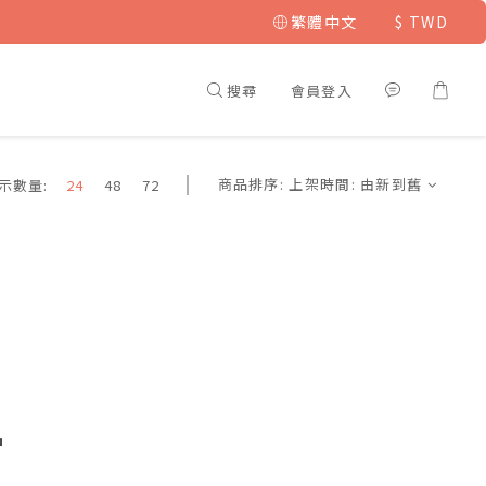
繁體中文
$
TWD
搜尋
會員登入
商品排序:
上架時間: 由新到舊
示數量:
24
48
72
品
尋