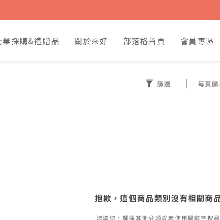
企業採購&禮贈品
關於來好
部落格首頁
會員專區
篩選
每頁顯
抱歉，這個商品類別沒有相關商
建議您，選擇其他分類或者使用關鍵字搜