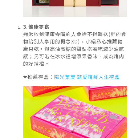
3.健康零食
通常收到健康零嘴的人會捨不得轉送(胖的食
物給別人享用的概念XD)，小編私心推薦健
康果乾，與高油高糖的甜點搭著吃減少油膩
感；另可泡在冰水裡增添果香味，成為烤肉
的好搭檔。
❤推薦禮盒：
陽光菓菓 就愛嚐鮮人生禮盒