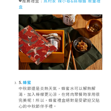
❤推薦禮盒：
燕村家 辣小卷&蒜椒醬 限量禮
盒
5.
蜂蜜
中秋節還是炎熱天氣，蜂蜜水可以解熱解
渴，加入檸檬更沁涼，在烤肉聚餐時享用很
完美呢！所以，蜂蜜禮盒絕對是受歡迎又貼
心的中秋節伴手禮。