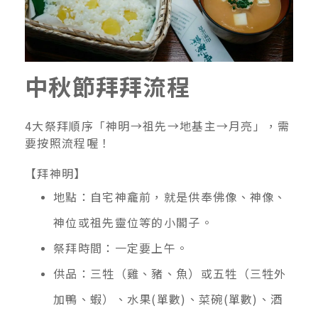
中秋節拜拜流程
4大祭拜順序「神明→祖先→地基主→月亮」，需
要按照流程喔！
【拜神明】
地點：自宅神龕前，就是供奉佛像、神像、
神位或祖先靈位等的小閣子。
祭拜時間：一定要上午。
供品：三牲（雞、豬、魚）或五牲（三牲外
加鴨、蝦）、水果(單數)、菜碗(單數)、酒