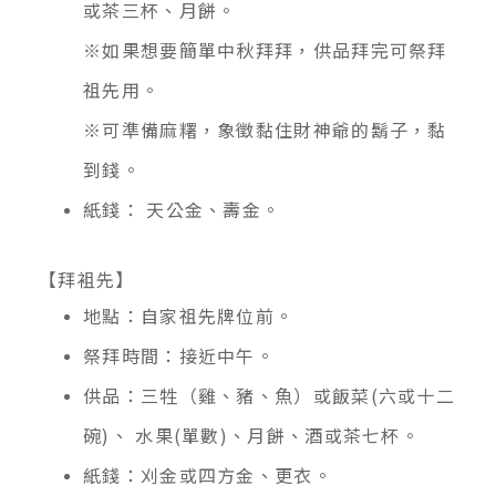
或茶三杯、月餅。
※如果想要簡單中秋拜拜，供品拜完可祭拜
祖先用。
※可準備麻糬，象徵黏住財神爺的鬍子，黏
到錢。
紙錢： 天公金、壽金。
【拜袓先】
地點：自家祖先牌位前。
祭拜時間：接近中午。
供品：三牲（雞、豬、魚）或飯菜(六或十二
碗)、 水果(單數)、月餅、酒或茶七杯。
紙錢：刈金或四方金、更衣。