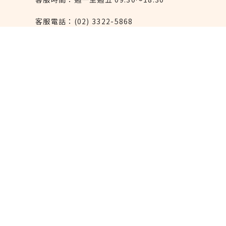
客服電話：(02) 3322-5868
連絡我們：reborn@laihao.com.tw
異業合作：marketing@laihao.com.tw
大量採購：sales@laihao.com.tw
來好上架：order@laihao.com.tw
Line：@laihao
實體門市
永康本店：台北市大安區永康街6巷11號
(
近捷
運東門站5號出口
)
西門店：台北市萬華區西寧南路169號
(近捷運