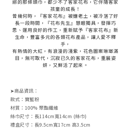
綁的那條頭巾，都少不了客家花布，它伴隨客家
孩童的成長！
曾幾何時，『客家花布』被嫌老土，被冷落了好
長一段時間，『花布先生』慧眼獨具，發揮巧
思、運用良好的作工，重新賦予『客家花布』新
生命，豐富多元的各類花布產品，讓人愛不釋
手，
有熱情的大紅，有浪漫的淺紫，花色圖案琳瑯滿
目，無可取代，沉寂已久的客家花布，重展姿
妍，又鮮活了起來。
➤商品資訊：
款式：寶藍粉
材質：100% 聚酯纖維
絲巾尺寸：
長114cm寬14cm (絲巾)
禮盒尺寸：長9.5cm寬17cm 高3.5cm