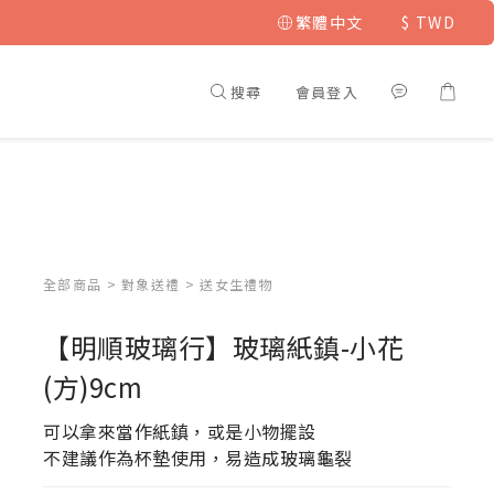
繁體中文
$
TWD
搜尋
會員登入
全部商品
>
對象送禮
>
送女生禮物
【明順玻璃行】玻璃紙鎮-小花
(方)9cm
可以拿來當作紙鎮，或是小物擺設
不建議作為杯墊使用，易造成玻璃龜裂