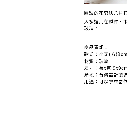
圓點的花蕊與八片
大多運用在鐵件、
玻璃。
商品資訊：
款式：
(方)9c
小花
材質：玻璃
尺寸：長x寬 9x9
產地：台灣設計製
用途：可以拿來當