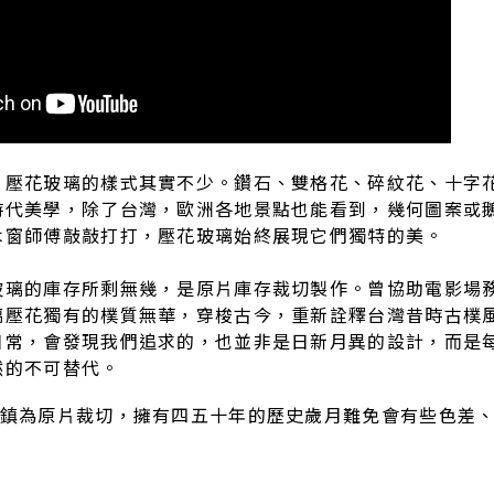
，壓花玻璃的樣式其實不少。鑽石、雙格花、碎紋花、十字
時代美學，除了台灣，歐洲各地景點也能看到，幾何圖案或
木窗師傅敲敲打打，壓花玻璃始終展現它們獨特的美。
玻璃的庫存所剩無幾，是原片庫存裁切製作。曾協助電影場
璃壓花獨有的樸質無華，穿梭古今，重新詮釋台灣昔時古樸
日常，會發現我們追求的，也並非是日新月異的設計，而是
然的不可替代。
紙鎮為原片裁切，擁有四五十年的歷史歲月難免會有些色差
。