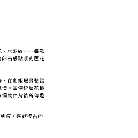
花、水波紋……每款
鵝卵石般點狀的壓花
務，在劇組場景裝設
風情。當傳統壓花玻
每個物件背後所傳遞
、刮痕，喜歡復古的