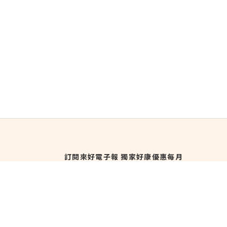
訂閱來好電子報 獨家好康優惠每月
直送！
訂閱來好電子報