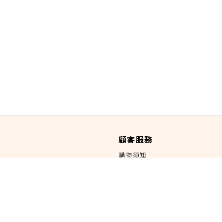
顧客服務
購物須知
如何購物
會員制度
紅利集點
海外運送