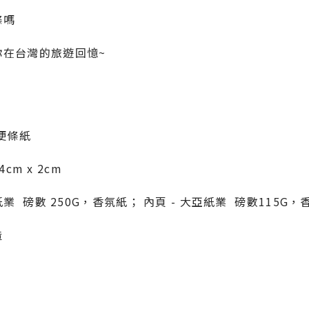
條嗎
你在台灣的旅遊回憶~
 便條紙
4cm x 2cm
紙業 磅數 250G，香氛紙； 內頁 - 大亞紙業 磅數115G，
造