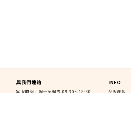
與我們連絡
INFO
客服時間：週一至週五 09:30～18:30
品牌理念
關於來好
客服電話：(02) 3322-5868
部落格
連絡我們：reborn@laihao.com.tw
媒體報導
異業合作：
marketing@laihao.com.tw
門市資訊