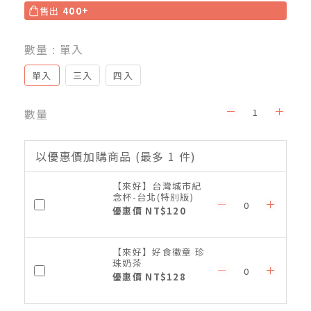
售出
400+
數量
: 單入
單入
三入
四入
數量
以優惠價加購商品
(最多 1 件)
【來好】台灣城市紀
念杯-台北(特別版)
優惠價 NT$120
【來好】好食徽章 珍
珠奶茶
優惠價 NT$128