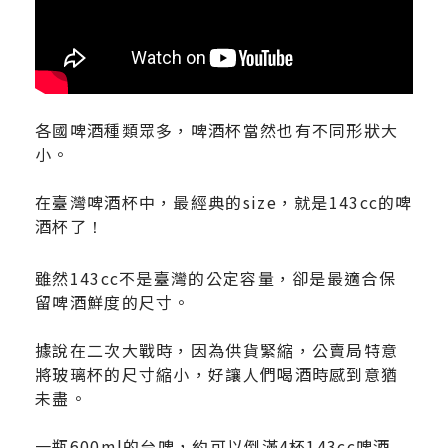
各國啤酒種類眾多，啤酒杯當然也有不同形狀大
小。
在臺灣啤酒杯中，最經典的size，就是143cc的啤
酒杯了
！
雖然143cc不是臺灣的公定容量，卻是最適合保
留啤酒鮮度的尺寸。
據說在二次大戰時，因為供貨緊縮，公賣局特意
將玻璃杯的尺寸縮小，好讓人們喝酒時感到意猶
未盡。
一瓶600ml的台啤，約可以倒滿4杯143cc啤酒