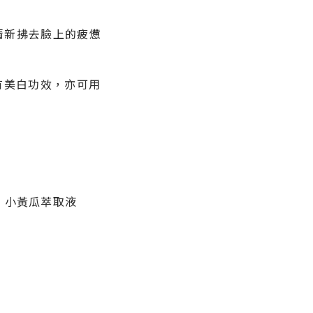
清新拂去臉上的疲憊
有美白功效，亦可用
、小黃瓜萃取液