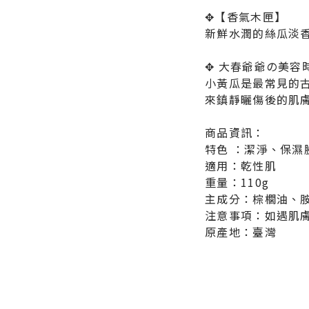
✥【香氣木匣】
新鮮水潤的絲瓜淡
✥ 大春爺爺の美容
小黃瓜是最常見的
來鎮靜曬傷後的肌
商品資訊：
特色
：
潔淨、保濕
適用
：
乾性肌
重量
：
110g
主成分
：
棕櫚油、
注意事項
：
如遇肌
原產地：臺灣