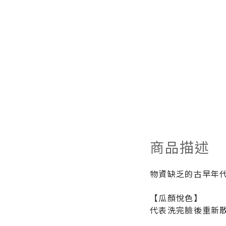
商品描述
物資缺乏的古早年
【瓜顏悅色】
代表洗完臉後重新散