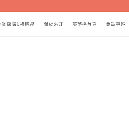
企業採購&禮贈品
關於來好
部落格首頁
會員專區