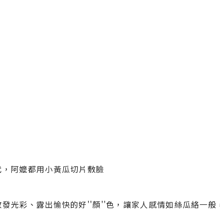
代，阿嬤都用小黃瓜切片敷臉
發光彩、露出愉快的好''顏''色，讓家人感情如絲瓜絡一