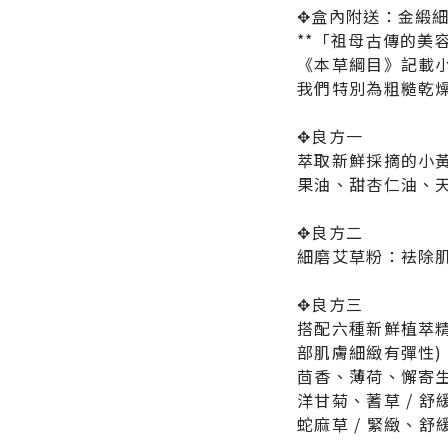
✥盒內附送：金緞細
**「祖母古傳的美
《本草綱目》記載
我們特別為粗糙乾
✥良方一
萃取新鮮採摘的小
果油、甜杏仁油、
✥良方二
細磨艾草粉：袪除
✥良方三
搭配六種新鮮植萃
部肌膚細緻有彈性
茴香、薄荷、懈寄生
洋甘菊、蓍草 / 
蛇麻草 / 緊緻、