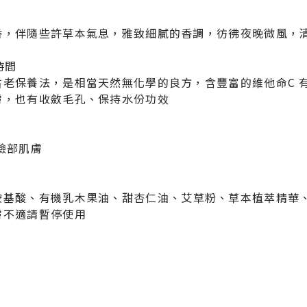
香，伴隨些許草本氣息，雅致細膩的香調，彷彿夜晚微風，
時間
古老保養法，是相當天然無化學的良方，含豐富的維他命C 
膚，也有收斂毛孔、保持水份功效
臉部肌膚
胺基酸、有機乳木果油、甜杏仁油、艾草粉、草本植萃精華
膚不適請暫停使用