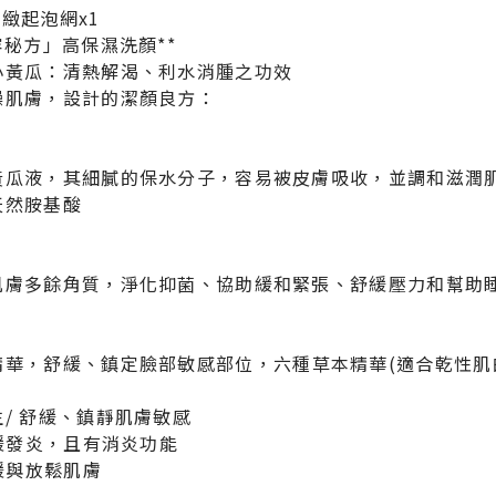
緻起泡網x1
容秘方」高保濕洗顏**
小黃瓜：清熱解渴、利水消腫之功效
燥肌膚，設計的潔顏良方：
黃瓜液，其細膩的保水分子，容易被皮膚吸收，並調和滋潤
天然胺基酸
肌膚多餘角質，淨化抑菌、協助緩和緊張、舒緩壓力和幫助
精華，舒緩、鎮定臉部敏感部位，
六種草本精華(
適合乾性肌
)
/ 舒緩、鎮靜肌膚敏感
舒緩發炎，且有消炎功能
舒緩與放鬆肌膚