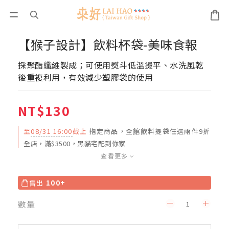
【猴子設計】飲料杯袋-美味食報
採聚酯纖維製成；可使用熨斗低溫燙平、水洗風乾
後重複利用，有效減少塑膠袋的使用
NT$130
至
08/31 16:00
截止
指定商品，全館飲料提袋任選兩件9折
全店，滿$3500，黑貓宅配到你家
查看更多
售出
100+
數量