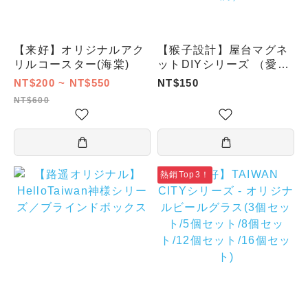
【来好】オリジナルアク
【猴子設計】屋台マグネ
リルコースター(海棠)
ットDIYシリーズ （愛玉
ゼリー／タピオカミルク
NT$200 ~ NT$550
NT$150
ティー屋台／サツマイモ
NT$600
ボール／フライドチキン
カツ／昔ながらの豆花／
塩味唐揚げ／小籠包／キ
ャンディー山査子／臭豆
腐）
熱銷Top3！