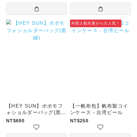
外国人観光客から大人気！
【HEY SUN】ボポモフ
【一帆布包】帆布製コイ
ォショルダーバッグ(黒
ンケース - 台湾ビール
縁)
NT$690
NT$250