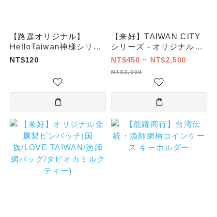
【路遥オリジナル】
【来好】TAIWAN CITY
HelloTaiwan神様シリー
シリーズ - オリジナルビ
ズ／ブラインドボックス
ールグラス(3個セット/5
NT$120
NT$450 ~ NT$2,500
個セット/8個セット/12個
NT$3,000
セット/16個セット)