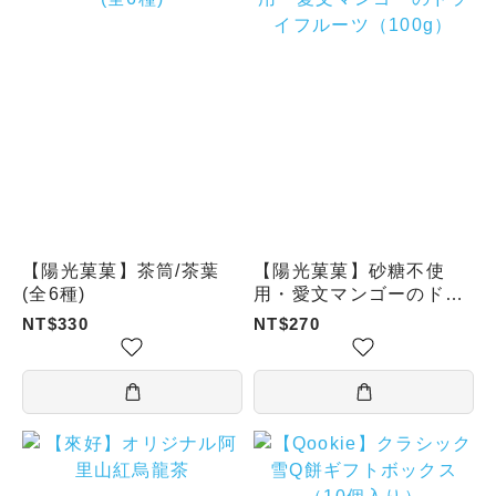
【陽光菓菓】茶筒/茶葉
【陽光菓菓】砂糖不使
(全6種)
用・愛文マンゴーのドラ
イフルーツ（100g）
NT$330
NT$270