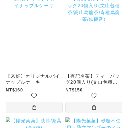
【来好】オリジナルパイ
【有記名茶】ティーバッ
ナップルケーキ
グ20個入り(文山包種茶/
高山烏龍茶/奇種烏龍茶/
NT$160
NT$150
鉄観音)