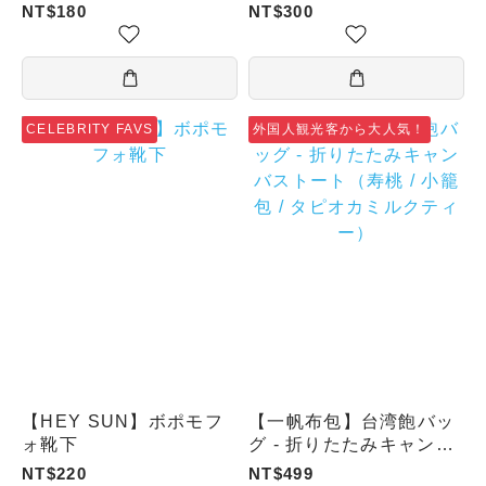
NT$180
NT$300
CELEBRITY FAVS
外国人観光客から大人気！
【HEY SUN】ボポモフ
【一帆布包】台湾飽バッ
ォ靴下
グ - 折りたたみキャンバ
ストート（寿桃 / 小籠包
NT$220
NT$499