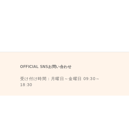
OFFICIAL SNSお問い合わせ
受け付け時間：月曜日～金曜日 09:30～
18:30
1F., No. 11, Ln. 6, Yongkang St., Da’an
Dist., Taipei City 106008, Taiwan (MRT
Dongmen Station, Exit 5)
最寄駅：台湾台北MRT東門駅 (MRT 5番出
口から徒歩3分)