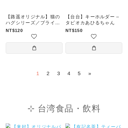
【路遥オリジナル】猫の
【台台】キーホルダー –
ハグシリーズ／ブライン
タピオカあひるちゃん
ドボックス
NT$120
NT$150
1
2
3
4
5
»
⊹ 台湾食品・飲料