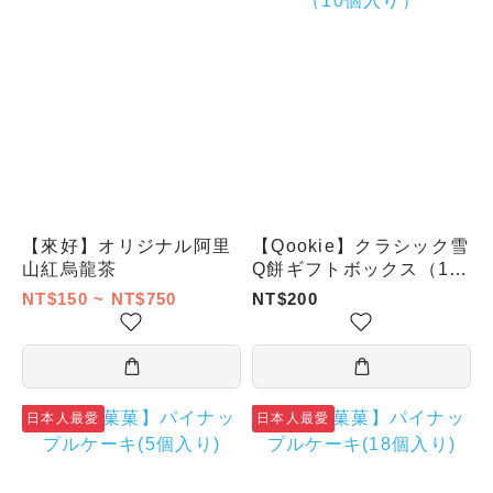
【來好】オリジナル阿里
【Qookie】クラシック雪
山紅烏龍茶
Q餅ギフトボックス（10
個入り）
NT$150 ~ NT$750
NT$200
日本人最愛
日本人最愛