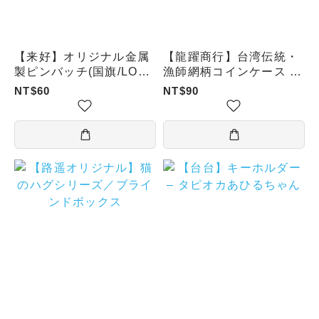
【来好】オリジナル金属
【龍躍商行】台湾伝統・
製ピンバッチ(国旗/LOVE
漁師網柄コインケース キ
TAIWAN/漁師網バッグ/
ーホルダー
NT$60
NT$90
タピオカミルクティー)