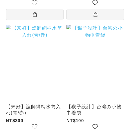
/ タピオカミルクティ
ー）
【来好】漁師網柄水筒入
【猴子設計】台湾の小物
れ(青/赤)
巾着袋
NT$300
NT$100