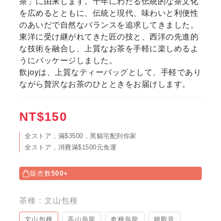
茶」に由来します。千年にわたる伝統的な茶文化
を広めるとともに、伝統と現代、味わいと利便性
のあいだで自然なバランスを追求してきました。
東洋に受け継がれてきた匠の技と、西洋の先進的
な技術を融合し、上質なお茶を手軽に楽しめるよ
うにパッケージしました。
飲joyは、上質なティーバッグとして、手軽であり
ながら贅沢なお茶のひとときをお届けします。
NT$150
全ストア，滿$3500，黑貓宅配到你家
全ストア，消費滿$1500元免運
販売数
500+
茶種
: 文山包種
文山包種
高山烏龍
奇種烏龍
鐵觀音