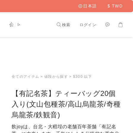
日本語
$
TWD
ト
会員専用
検索
ログイン
全てのアイテム
>
値段から探す
>
$300 以下
【有記名茶】ティーバッグ20個
入り(文山包種茶/高山烏龍茶/奇種
烏龍茶/鉄観音)
飲joyは、台北・大稻埕の老舗百年茶舗「有記名