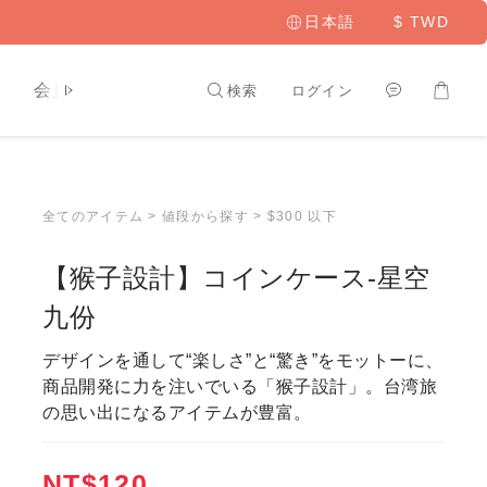
日本語
$
TWD
ト
会員専用
検索
ログイン
全てのアイテム
>
値段から探す
>
$300 以下
【猴子設計】コインケース-星空
九份
デザインを通して“楽しさ”と“驚き”をモットーに、
商品開発に力を注いでいる「猴子設計」。台湾旅
の思い出になるアイテムが豊富。
NT$120