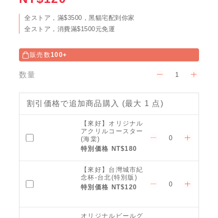
全ストア，滿$3500，黑貓宅配到你家
全ストア，消費滿$1500元免運
販売数
100+
数量
割引価格で追加商品購入
(最大 1 点)
【來好】オリジナル
アクリルコースター
(海棠)
特別価格 NT$180
【來好】台灣城市紀
念杯-台北(特別版)
特別価格 NT$120
オリジナルビールグ