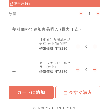
販売数
10+
数量
割引価格で追加商品購入
(最大 1 点)
【來好】台灣城市紀
念杯-台北(特別版)
特別価格 NT$120
オリジナルビールグ
ラス(台北)
特別価格 NT$120
カートに追加
今すぐ購入
お気に入りリストに追加