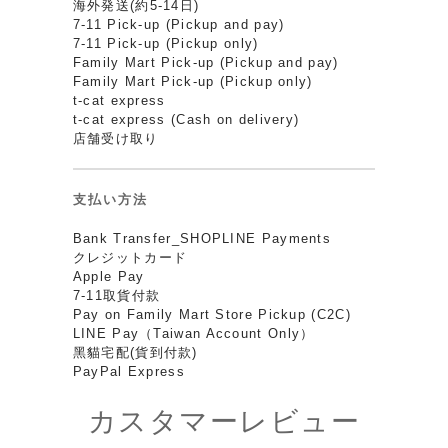
海外発送(約5-14日)
7-11 Pick-up (Pickup and pay)
7-11 Pick-up (Pickup only)
Family Mart Pick-up (Pickup and pay)
Family Mart Pick-up (Pickup only)
t-cat express
t-cat express (Cash on delivery)
店舗受け取り
支払い方法
Bank Transfer_SHOPLINE Payments
クレジットカード
Apple Pay
7-11取貨付款
Pay on Family Mart Store Pickup (C2C)
LINE Pay（Taiwan Account Only）
黑貓宅配(貨到付款)
PayPal Express
カスタマーレビュー