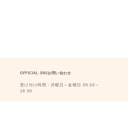
OFFICIAL SNSお問い合わせ
受け付け時間：月曜日～金曜日 09:30～
18:30
1F., No. 11, Ln. 6, Yongkang St., Da’an
Dist., Taipei City 106008, Taiwan (MRT
Dongmen Station, Exit 5)
最寄駅：台湾台北MRT東門駅 (MRT 5番出