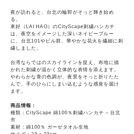
夜が訪れると、台北の輪郭がそっと輝き始め
る。
來好（LAI HAO）のCityScape刺繍ハンカチ
は、夜空をイメージした深いネイビーブルー
に、台北101やビル群、華やかな花火を繊細に刺
繍しました。
台湾ならではのスカイラインを捉え、布地に描
かれた刺繍が温かく立体的な表情を添えます。
やわらかな青の色調が、夜景をそっと折りたた
んで、手のひらにしまい込むような感覚を届け
ます。
商品情報：
種類：CityScape 綿100％刺繍ハンカチ – 台北
市
素材：綿100％ ガーゼタオル生地