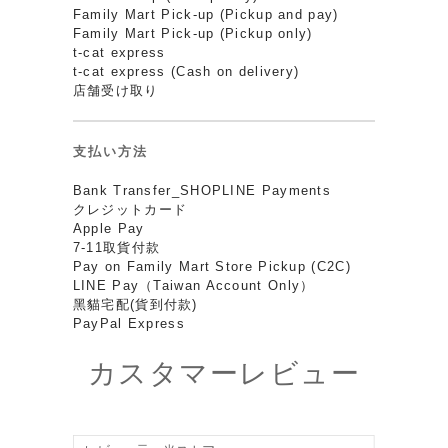
Family Mart Pick-up (Pickup and pay)
Family Mart Pick-up (Pickup only)
t-cat express
t-cat express (Cash on delivery)
店舗受け取り
支払い方法
Bank Transfer_SHOPLINE Payments
クレジットカード
Apple Pay
7-11取貨付款
Pay on Family Mart Store Pickup (C2C)
LINE Pay（Taiwan Account Only）
黑貓宅配(貨到付款)
PayPal Express
カスタマーレビュー