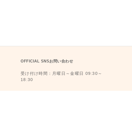
OFFICIAL SNSお問い合わせ
受け付け時間：月曜日～金曜日 09:30～
18:30
1F., No. 11, Ln. 6, Yongkang St., Da’an
Dist., Taipei City 106008, Taiwan (MRT
Dongmen Station, Exit 5)
最寄駅：台湾台北MRT東門駅 (MRT 5番出
口から徒歩3分)