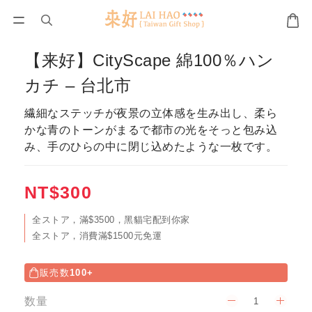
【来好】CityScape 綿100％ハン
カチ – 台北市
繊細なステッチが夜景の立体感を生み出し、柔ら
かな青のトーンがまるで都市の光をそっと包み込
み、手のひらの中に閉じ込めたような一枚です。
NT$300
全ストア，滿$3500，黑貓宅配到你家
全ストア，消費滿$1500元免運
販売数
100+
数量