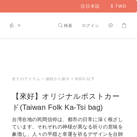
日本語
$
TWD
ト
会員専用
検索
ログイン
全てのアイテム
>
値段から探す
>
$300 以下
【來好】オリジナルポストカー
ド(Taiwan Folk Ka-Tsi bag)
台湾在地の民間信仰は、都市の日常に深く根ざし
ています。それぞれの神様が異なる祈りの意味を
象徴し、人々の平穏と幸運を祈るデザインを台帥