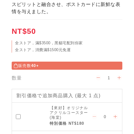
スピリットと融合させ、ポストカードに新鮮な表
情を与えました。
NT$50
全ストア，滿$3500，黑貓宅配到你家
全ストア，消費滿$1500元免運
販売数
40+
数量
割引価格で追加商品購入
(最大 1 点)
【來好】オリジナル
アクリルコースター
(海棠)
特別価格 NT$180