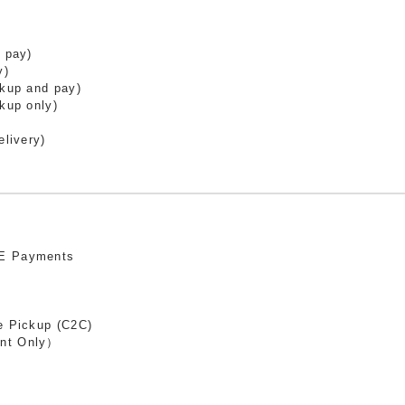
 pay)
y)
ckup and pay)
kup only)
elivery)
E Payments
e Pickup (C2C)
nt Only）