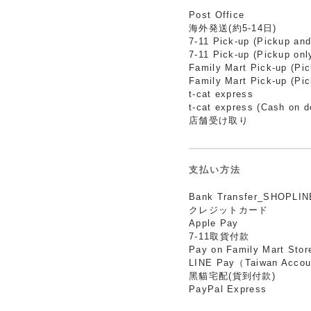
Post Office
海外発送(約5-14日)
7-11 Pick-up (Pickup and
7-11 Pick-up (Pickup onl
Family Mart Pick-up (Pi
Family Mart Pick-up (Pic
t-cat express
t-cat express (Cash on d
店舗受け取り
支払い方法
Bank Transfer_SHOPLIN
クレジットカード
Apple Pay
7-11取貨付款
Pay on Family Mart Stor
LINE Pay（Taiwan Accou
黑貓宅配(貨到付款)
PayPal Express