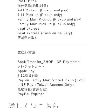
Post Office
海外発送(約5-14日)
7-11 Pick-up (Pickup and pay)
7-11 Pick-up (Pickup only)
Family Mart Pick-up (Pickup and pay)
Family Mart Pick-up (Pickup only)
t-cat express
t-cat express (Cash on delivery)
店舗受け取り
支払い方法
Bank Transfer_SHOPLINE Payments
クレジットカード
Apple Pay
7-11取貨付款
Pay on Family Mart Store Pickup (C2C)
LINE Pay（Taiwan Account Only）
黑貓宅配(貨到付款)
PayPal Express
詳しくはこちら