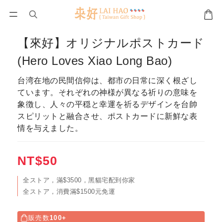
【來好】オリジナルポストカード
(Hero Loves Xiao Long Bao)
台湾在地の民間信仰は、都市の日常に深く根ざし
ています。それぞれの神様が異なる祈りの意味を
象徴し、人々の平穏と幸運を祈るデザインを台帥
スピリットと融合させ、ポストカードに新鮮な表
情を与えました。
NT$50
全ストア，滿$3500，黑貓宅配到你家
全ストア，消費滿$1500元免運
販売数
100+