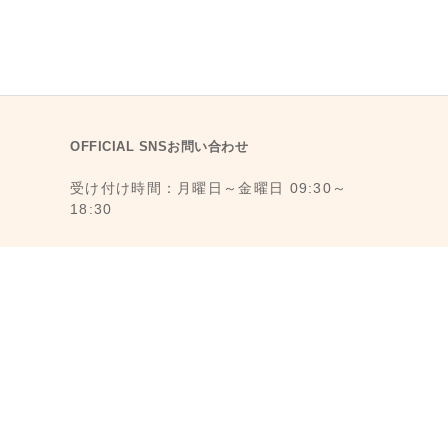
OFFICIAL SNSお問い合わせ
受け付け時間：月曜日～金曜日 09:30～
18:30
1F., No. 11, Ln. 6, Yongkang St., Da’an
Dist., Taipei City 106008, Taiwan (MRT
Dongmen Station, Exit 5)
最寄駅：台湾台北MRT東門駅 (MRT 5番出
口から徒歩3分)
メール： reborn@laihao.com.tw
LINE ID：@laihao