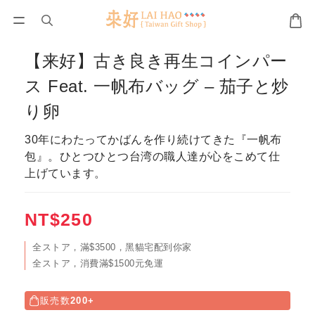
【来好】古き良き再生コインパー
ス Feat. 一帆布バッグ – 茄子と炒
り卵
30年にわたってかばんを作り続けてきた『一帆布
包』。ひとつひとつ台湾の職人達が心をこめて仕
上げています。
NT$250
全ストア，滿$3500，黑貓宅配到你家
全ストア，消費滿$1500元免運
販売数
200+