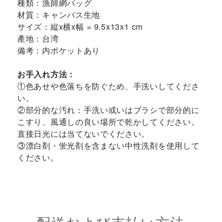
種類：漁師網バッグ
材質：キャンバス生地
サイズ：縦x横x幅 = 9.5x13x1 cm
產地：台湾
備考：内ポケットあり
お手入れ方法：
①色あせや色落ちを防ぐため、手洗いしてくださ
い。
②部分的な汚れ：手洗い或いはブラシで部分的に
こすり、風通しの良い場所で乾かしてください。
直接日光には当てないでください。
③漂白剤・蛍光剤を含まない中性洗剤を使用して
ください。