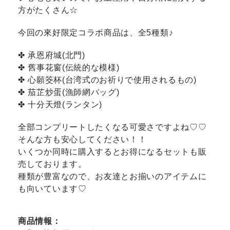
方がたくさん☆
今回の來好限定コラボ商品は、全5種類♪
✤ 承恩府城(北門)
✤ 舊事花窗(伝統的な模様)
✤ 心願筊杯(台湾式のお祈りで使用されるもの)
✤ 茄芷炒蛋(漁師網バッグ)
✤ 十分天燈(ランタン)
全部コンプリートしたくなる可愛さですよね♡♡
そんな方も安心してください！！
いくつか同時に購入するとお得になるセットも販
売しております。
種類が豊富なので、お友達とお揃いのアイテムに
も向いています♡
商品情報：