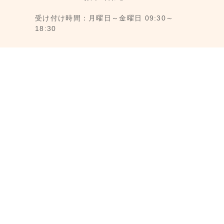
受け付け時間：月曜日～金曜日 09:30～
18:30
1F., No. 11, Ln. 6, Yongkang St., Da’an
Dist., Taipei City 106008, Taiwan (MRT
Dongmen Station, Exit 5)
最寄駅：台湾台北MRT東門駅 (MRT 5番出
口から徒歩3分)
メール： reborn@laihao.com.tw
LINE ID：@laihao