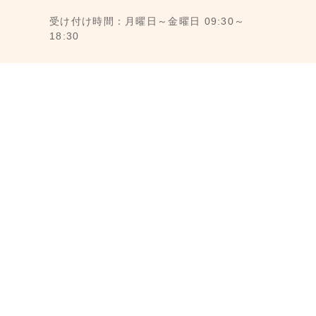
受け付け時間：月曜日～金曜日 09:30～
18:30
1F., No. 11, Ln. 6, Yongkang St., Da’an
Dist., Taipei City 106008, Taiwan (MRT
Dongmen Station, Exit 5)
最寄駅：台湾台北MRT東門駅 (MRT 5番出
口から徒歩3分)
メール： reborn@laihao.com.tw
LINE ID：@laihao