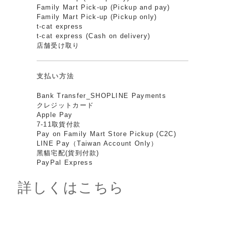
Family Mart Pick-up (Pickup and pay)
Family Mart Pick-up (Pickup only)
t-cat express
t-cat express (Cash on delivery)
店舗受け取り
支払い方法
Bank Transfer_SHOPLINE Payments
クレジットカード
Apple Pay
7-11取貨付款
Pay on Family Mart Store Pickup (C2C)
LINE Pay（Taiwan Account Only）
黑貓宅配(貨到付款)
PayPal Express
詳しくはこちら