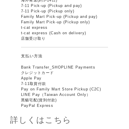
海外発送(約5-14日)
7-11 Pick-up (Pickup and pay)
7-11 Pick-up (Pickup only)
Family Mart Pick-up (Pickup and pay)
Family Mart Pick-up (Pickup only)
t-cat express
t-cat express (Cash on delivery)
店舗受け取り
支払い方法
Bank Transfer_SHOPLINE Payments
クレジットカード
Apple Pay
7-11取貨付款
Pay on Family Mart Store Pickup (C2C)
LINE Pay（Taiwan Account Only）
黑貓宅配(貨到付款)
PayPal Express
詳しくはこちら