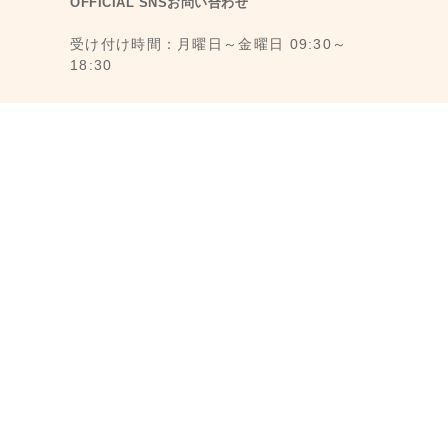
OFFICIAL SNSお問い合わせ
受け付け時間：月曜日～金曜日 09:30～
18:30
1F., No. 11, Ln. 6, Yongkang St., Da’an
Dist., Taipei City 106008, Taiwan (MRT
Dongmen Station, Exit 5)
最寄駅：台湾台北MRT東門駅 (MRT 5番出
口から徒歩3分)
メール： reborn@laihao.com.tw
LINE ID：@laihao