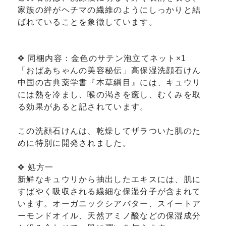
家族の絆がヘチマの繊維のようにしっかりと結
ばれていることを象徴しています。
✥ 同梱内容：金色のサテン泡立てネット×1
「おばあちゃんの美容秘伝」高保湿洗顔石けん
中国の古典薬学書『本草綱目』には、キュウリ
には熱を冷まし、喉の渇きを癒し、むくみを取
る効果があると記されています。
この洗顔石けんは、乾燥してザラついた肌のた
めに特別に開発されました。
✥ 処方一
新鮮なキュウリから抽出したエキスには、肌に
すばやく吸収される繊細な保湿分子が含まれて
います。オーガニックシアバター、スイートア
ーモンドオイル、天然アミノ酸などの保湿成分