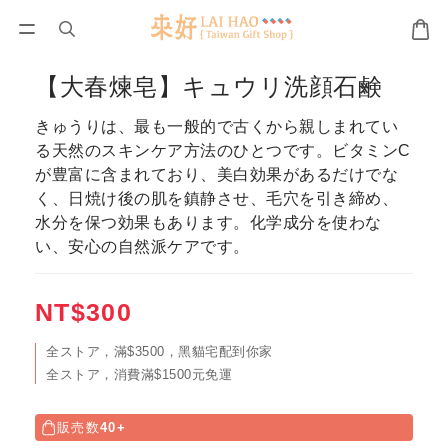
【大春煉皂】キュウリ洗顔石鹸
きゅうりは、最も一般的で古くから親しまれてい
る天然のスキンケア方法のひとつです。ビタミンC
が豊富に含まれており、美白効果があるだけでな
く、日焼け後の肌を鎮静させ、毛穴を引き締め、
水分を保つ効果もあります。化学成分を使わな
い、安心の自然派ケアです。
NT$300
全ストア，滿$3500，黑貓宅配到你家
全ストア，消費滿$1500元免運
販売数
40+