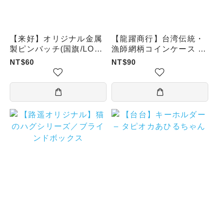
【来好】オリジナル金属
【龍躍商行】台湾伝統・
製ピンバッチ(国旗/LOVE
漁師網柄コインケース キ
TAIWAN/漁師網バッグ/
ーホルダー
NT$60
NT$90
タピオカミルクティー)