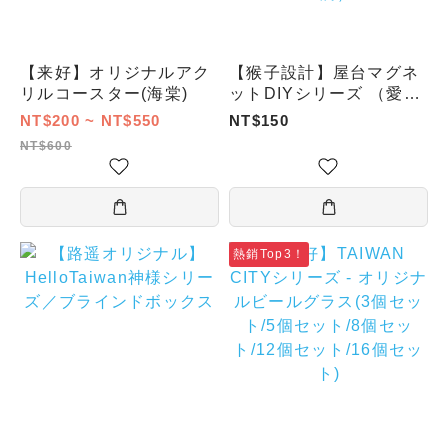
【来好】オリジナルアク
【猴子設計】屋台マグネ
リルコースター(海棠)
ットDIYシリーズ （愛玉
ゼリー／タピオカミルク
NT$200 ~ NT$550
NT$150
ティー屋台／サツマイモ
NT$600
ボール／フライドチキン
カツ／昔ながらの豆花／
塩味唐揚げ／小籠包／キ
ャンディー山査子／臭豆
腐）
熱銷Top3！