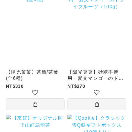
【陽光菓菓】茶筒/茶葉
【陽光菓菓】砂糖不使
(全6種)
用・愛文マンゴーのドラ
イフルーツ（100g）
NT$330
NT$270