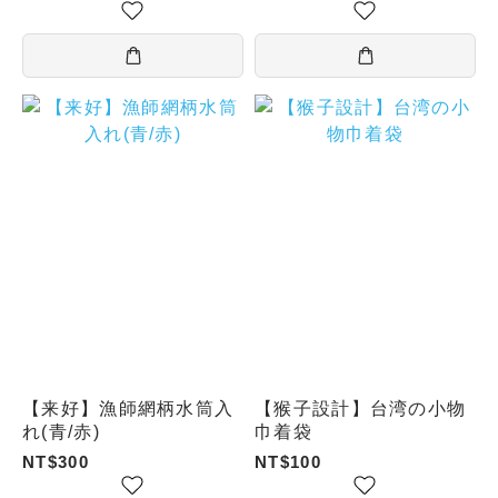
/ タピオカミルクティ
ー）
【来好】漁師網柄水筒入
【猴子設計】台湾の小物
れ(青/赤)
巾着袋
NT$300
NT$100