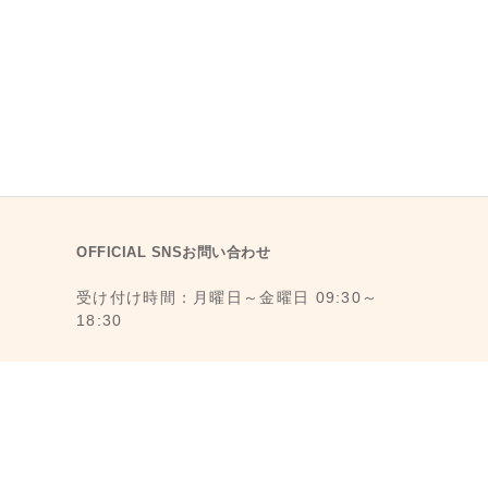
OFFICIAL SNSお問い合わせ
受け付け時間：月曜日～金曜日 09:30～
18:30
1F., No. 11, Ln. 6, Yongkang St., Da’an
Dist., Taipei City 106008, Taiwan (MRT
Dongmen Station, Exit 5)
最寄駅：台湾台北MRT東門駅 (MRT 5番出
口から徒歩3分)