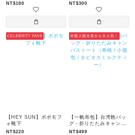
NT$180
NT$300
CELEBRITY FAVS
外国人観光客から大人気！
【HEY SUN】ボポモフ
【一帆布包】台湾飽バッ
ォ靴下
グ - 折りたたみキャンバ
ストート（寿桃 / 小籠包
NT$220
NT$499