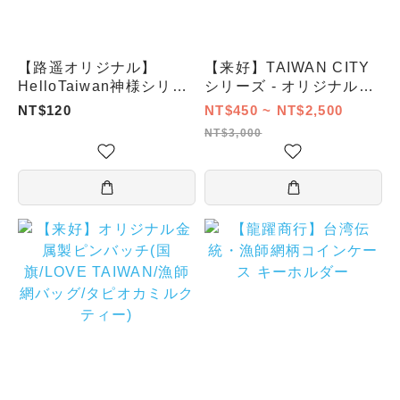
【路遥オリジナル】
【来好】TAIWAN CITY
HelloTaiwan神様シリー
シリーズ - オリジナルビ
ズ／ブラインドボックス
ールグラス(3個セット/5
NT$120
NT$450 ~ NT$2,500
個セット/8個セット/12個
NT$3,000
セット/16個セット)