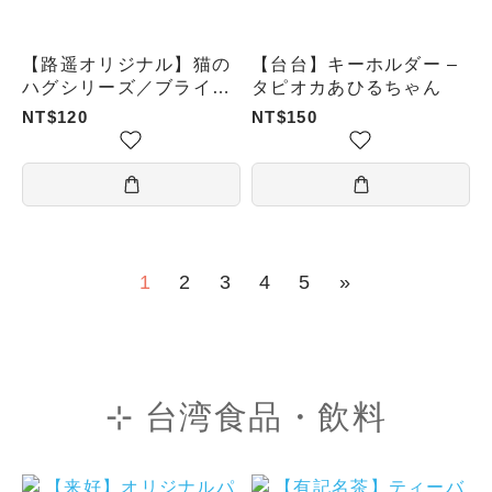
【路遥オリジナル】猫の
【台台】キーホルダー –
ハグシリーズ／ブライン
タピオカあひるちゃん
ドボックス
NT$120
NT$150
1
2
3
4
5
»
⊹ 台湾食品・飲料