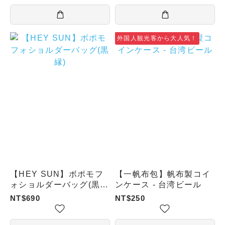
外国人観光客から大人気！
【HEY SUN】ボポモフ
【一帆布包】帆布製コイ
ォショルダーバッグ(黒
ンケース - 台湾ビール
縁)
NT$690
NT$250