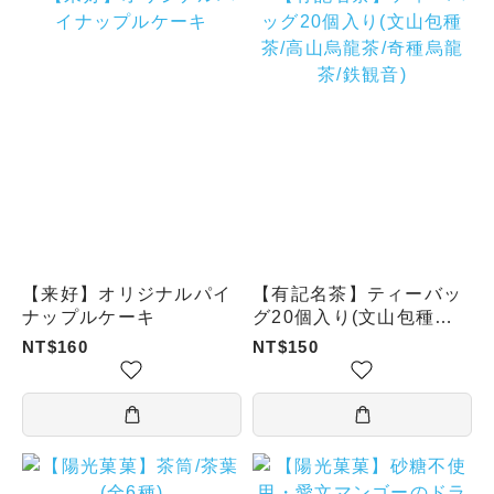
【来好】オリジナルパイ
【有記名茶】ティーバッ
ナップルケーキ
グ20個入り(文山包種茶/
高山烏龍茶/奇種烏龍茶/
NT$160
NT$150
鉄観音)