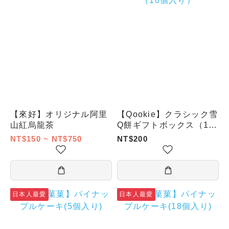
【來好】オリジナル阿里
【Qookie】クラシック雪
山紅烏龍茶
Q餅ギフトボックス（10
個入り）
NT$150 ~ NT$750
NT$200
日本人最愛
日本人最愛