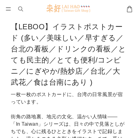
【LEBOO】イラストポストカー
ド (多い／美味しい／早すぎる／
台北の看板／ドリンクの看板／と
ても民主的／とても便利/コンビ
ニ／にぎやか/熱炒店／台北／大
武花／食は台南にあり )
一枚一枚のポストカードに、台湾の日常風景が宿
っています。
街角の路地裏、地元の文化、温かい人情味——
「In Taiwan」シリーズは、日々の中で見落としが
ちでも、心に残るひとときをイラストで記録しま