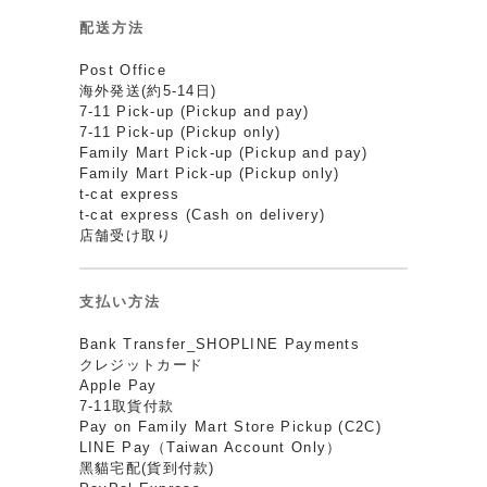
配送方法
Post Office
海外発送(約5-14日)
7-11 Pick-up (Pickup and pay)
7-11 Pick-up (Pickup only)
Family Mart Pick-up (Pickup and pay)
Family Mart Pick-up (Pickup only)
t-cat express
t-cat express (Cash on delivery)
店舗受け取り
支払い方法
Bank Transfer_SHOPLINE Payments
クレジットカード
Apple Pay
7-11取貨付款
Pay on Family Mart Store Pickup (C2C)
LINE Pay（Taiwan Account Only）
黑貓宅配(貨到付款)