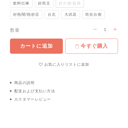
飲料扛棒
好民主
好方便/超商
好熱鬧/熱炒店
台北
大武花
吃在台南
数量
カートに追加
今すぐ購入
お気に入りリストに追加
商品の説明
配送および支払い方法
カスタマーレビュー