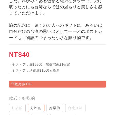
した。温かみのある色彩と繊細なタッチで、受け
取った方にも台湾ならではの温もりと美しさを感
じていただけます。
旅の記念に、遠くの友人へのギフトに、あるいは
自分だけの台湾の思い出として——どのポストカ
ードも、物語のつまった小さな贈り物です。
NT$40
全ストア，滿$3500，黑貓宅配到你家
全ストア，消費滿$1500元免運
販売数
10+
款式
: 好吃的
好多的
好吃的
好早的
台北扛棒