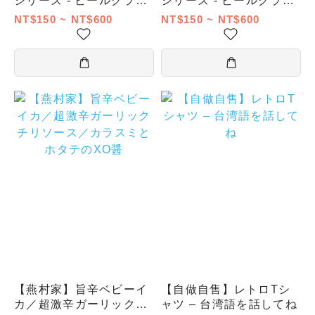
シリーズ - ビールグラス
シリーズ - ビールグラス
(屏東)
(南投)
NT$150 ~ NT$600
NT$150 ~ NT$600
【燕村家】旨辛ベビーイ
【自做自售】レトロTシ
カ／超激辛ガーリックチ
ャツ – 台湾語を話してね