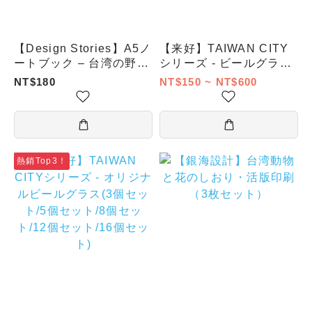
【Design Stories】A5ノ
【来好】TAIWAN CITY
ートブック – 台湾の野菜
シリーズ - ビールグラス
と果物
(基隆)
NT$180
NT$150 ~ NT$600
熱銷Top3！