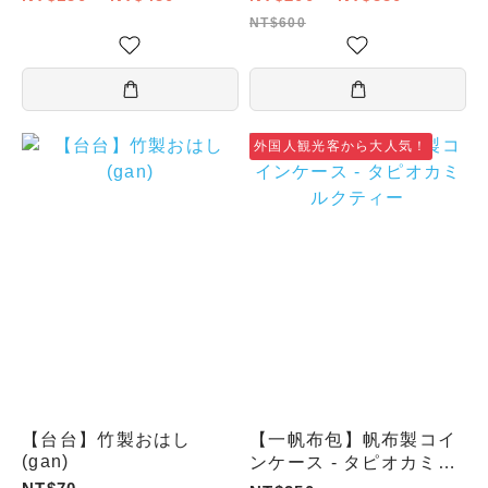
NT$600
外国人観光客から大人気！
【台台】竹製おはし
【一帆布包】帆布製コイ
(gan)
ンケース - タピオカミル
クティー