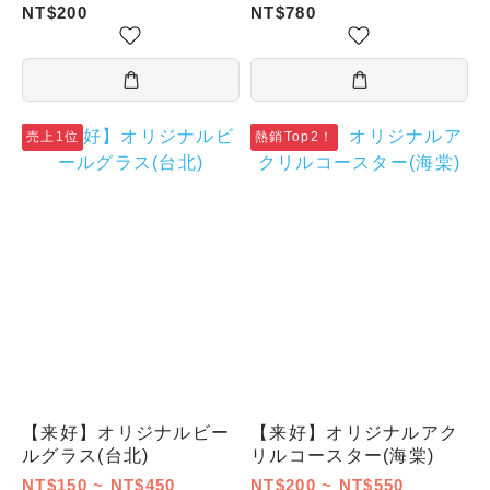
リソース／カラスミとホ
NT$200
NT$780
タテのXO醤
売上1位
熱銷Top2！
【来好】オリジナルビー
【来好】オリジナルアク
ルグラス(台北)
リルコースター(海棠)
NT$150 ~ NT$450
NT$200 ~ NT$550