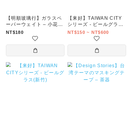
【明順玻璃行】ガラスペ
【来好】TAIWAN CITY
ーパーウェイト – 小花
シリーズ - ビールグラス
（スクエア）9cm
(苗栗)
NT$180
NT$150 ~ NT$600