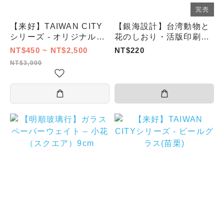
完売
【来好】TAIWAN CITY
【銀海設計】台湾動物と
シリーズ - オリジナルビ
花のしおり・活版印刷
ールグラス(3個セット/5
（3枚セット）
NT$450 ~ NT$2,500
NT$220
個セット/8個セット/12個
NT$3,000
セット/16個セット)