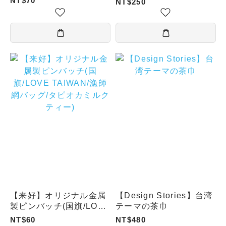
NT$70
NT$250
【来好】オリジナル金属
【Design Stories】台湾
製ピンバッチ(国旗/LOVE
テーマの茶巾
TAIWAN/漁師網バッグ/
NT$60
NT$480