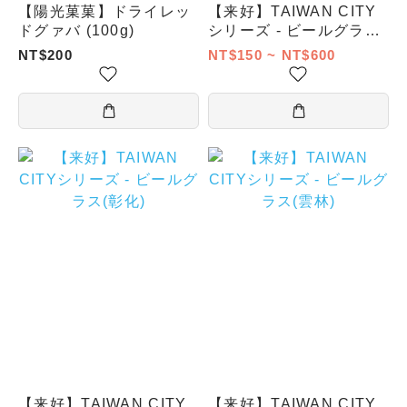
【陽光菓菓】ドライレッ
【来好】TAIWAN CITY
ドグァバ (100g)
シリーズ - ビールグラス
(台北特別款)
NT$200
NT$150 ~ NT$600
【来好】TAIWAN CITY
【来好】TAIWAN CITY