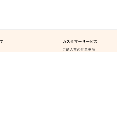
て
カスタマーサービス
ご購入前の注意事項
道
お買い物の流れ
商品の交換・返品
海外発送
会員制度
企業様向けサービス