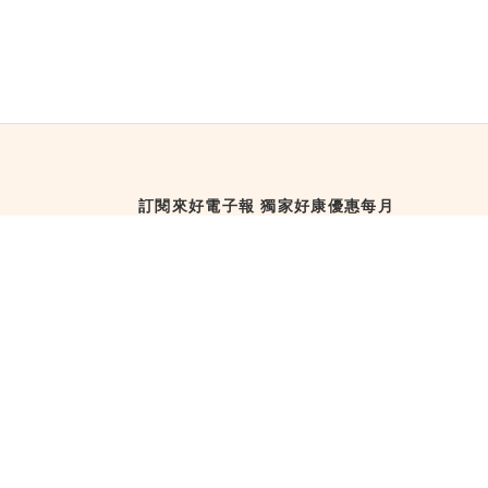
訂閱來好電子報 獨家好康優惠每月
直送！
訂閱來好電子報