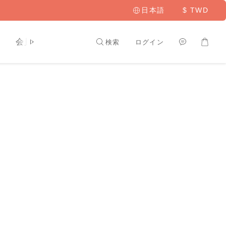
日本語
$
TWD
ト
会員専用
検索
ログイン