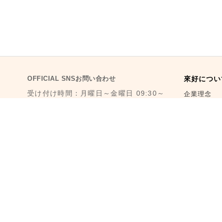
OFFICIAL SNSお問い合わせ
來好につい
受け付け時間：月曜日～金曜日 09:30～
企業理念
18:30
メディア報
1F., No. 11, Ln. 6, Yongkang St.,
Da’an Dist., Taipei City 106008,
店舗情報
Taiwan (MRT Dongmen Station, Exit
5)
取扱店舗
最寄駅：台湾台北MRT東門駅 (MRT 5番
來好日記
出口から徒歩3分)
メール： reborn@laihao.com.tw
LINE ID：@laihao