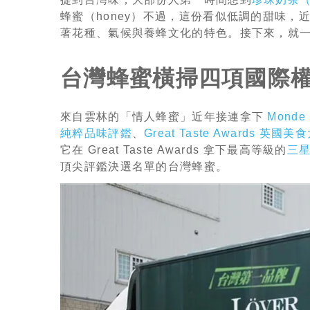
蜂蜜（honey）不過，這份看似低調的甜味
著花種、氣候與養蜂文化的特色。接下來，就
台灣蜂蜜橫掃四項國際
來自雲林的「情人蜂蜜」近年接連拿下
Monde
純粹品味評鑑
、
Great Taste Awards 英國美
它在 Great Taste Awards 拿下最高等級的
三
頂尖評鑑決選名單的台灣蜂蜜。