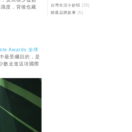
台灣生活小妙招
(25)
辨識度，背後也藏
精選品牌故事
(5)
aste Awards 全球
中最受矚目的，是
少數走進這項國際