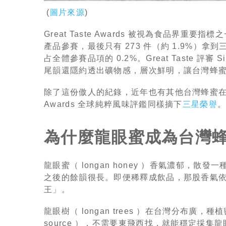
(
圖片來源
)
Great Taste Awards 被視為食品界重要指
產品參賽，最後只有 273 件（約 1.9%）拿到三星
占全體參賽品項的 0.2%。Great Taste 評
尾韻還隱約透出礦物感，層次鮮明，讓台灣蜂
除了這份傲人的紀錄，近年也有其他台灣蜂蜜在國際
Awards 全球純粹風味評鑑同樣摘下
三星榮譽
為什麼龍眼蜜成為台灣
龍眼蜜（ longan honey ）香氣濃郁
之後的餘韻很長。即便稀釋成飲品，那股香氣
王」。
龍眼樹（ longan trees ）在台灣分布廣，
source ），不需要東飛西找，就能穩定採