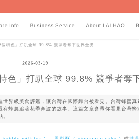
ore Info
Business Service
About LAI HAO
B
個特色」打趴全球 99.8% 競爭者奪下世界金獎
2026-03-19
色」打趴全球 99.8% 競爭者奪
進世界級美食評鑑，讓台灣在國際舞台被看見。台灣蜂蜜真
有蜂農追著花季奔波的故事。這篇文章會帶你看見台灣蜂蜜
重點。
bble milk tea ）
、
鳳梨酥（ pineapple cake ）
或
茶