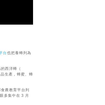
平台
也把養蜂列為
高的西洋蜂（
定的商品生產，蜂蜜、蜂
部食農教育平台列
眼多集中在 3 月