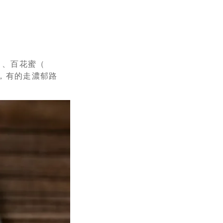
）、百花蜜（
味，有的走濃郁路