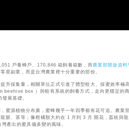
,051 戶養蜂戶、170,846 箱飼養箱數，而
農業部開放資料
是零星副業，而是台灣農業裡十分重要的部份。
了提升採集量，相關單位正式引進了體型較大、採蜜效率極
modern beehive box ）與較有系統的飼養方式，走向更穩
完整的發展基礎。
潤，蜜源植物分布廣，蜜蜂幾乎一年四季都有花可追。農業
眼、茶等；像柑橘類大約在 1 月到 3 月 開花，荔枝與龍
讓台灣產出的蜜具備多變的風味。