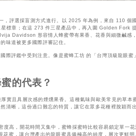
標之一，評選採盲測方式進行。以 2025 年為例，來自 110 個國家
標章；在這 273 件三星產品中，再入圍 Golden Fork 
審 Silvija Davidson 形容情人蜂蜜帶有果香、花香與細微
蜜的味道被更多國際評審記住。
評鑑中受到注意。像是蜜蜂工坊 的「台灣頂級龍眼蜜」在 A.
。
蜂蜜的代表？
，散發一種厚實且具層次感的煙燻果香。這種氣味與歐美常見的草
依然清晰，這份過口難忘的特質，讓它在眾多花種裡脫穎而
種植密度高，開花時間又集中，蜜蜂採蜜時比較容易鎖定單一花源（ si
集龍眼花蜜，讓台灣產出的龍眼蜜具備極高的純度，層次更鮮明