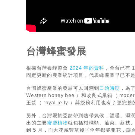
台灣蜂蜜發展
根據台灣養蜂協會
2024 年的資料
，全台已有 1
固定更新的農業統計項目，代表蜂產業早已不
台灣蜂蜜產業的發展可以回溯到
日治時期
，為
Western honey bee ）和改良式巢箱（ 
王漿（ royal jelly ）與授粉利用也有了更
另外，台灣屬於亞熱帶到熱帶氣候，溫暖、濕
出的主要
蜜源植物
就包括柑橘類、油菜、荔枝、龍
到 5 月，而大花咸豐草幾乎全年都能開花，