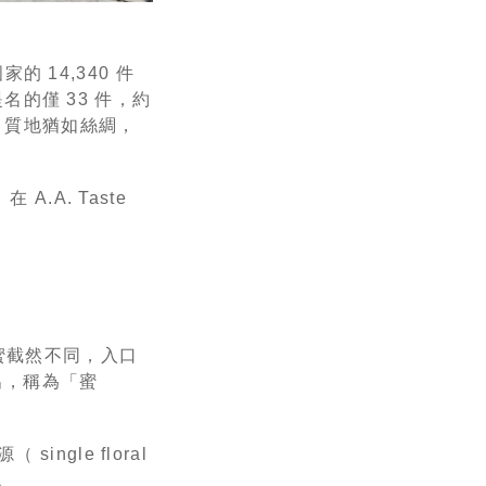
的 14,340 件
提名的僅 33 件，約
鹹感，質地猶如絲綢，
A. Taste
本蜜截然不同，入口
出，稱為「蜜
ngle floral
。