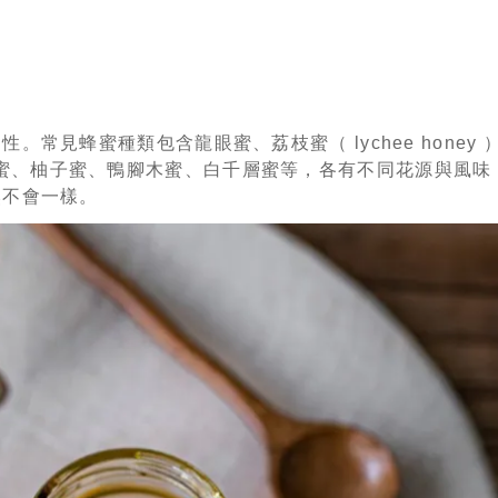
常見蜂蜜種類包含龍眼蜜、荔枝蜜（ lychee honey 
桕蜜、柳丁蜜、柚子蜜、鴨腳木蜜、白千層蜜等，各有不同花源與風
然不會一樣。