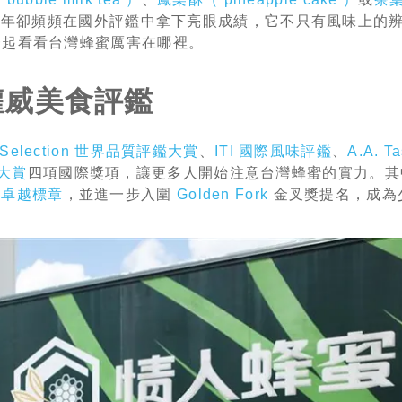
，近年卻頻頻在國外評鑑中拿下亮眼成績，它不只有風味上的
一起看看台灣蜂蜜厲害在哪裡。
權威美食評鑑
 Selection 世界品質評鑑大賞
、
ITI 國際風味評鑑
、
A.A. T
食大賞
四項國際獎項，讓更多人開始注意台灣蜂蜜的實力。其
星卓越標章
，並進一步入圍
Golden Fork
金叉獎提名，成為