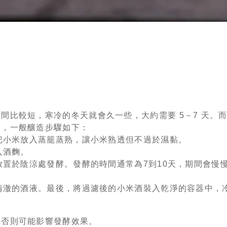
間比較短，寒冷的冬天就會久一些，大約需要 5－7 天。
作，一般釀造步驟如下：
，把小米放入蒸籠蒸熟，讓小米熟透但不過於濕黏。
入酒麴。
放置於陰涼處發酵。發酵的時間通常為7到10天，期間會慢
出清澈的酒液。最後，將過濾後的小米酒裝入乾淨的容器中，
，否則可能影響發酵效果。