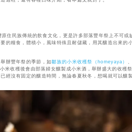
，是台灣原住民族傳統的飲食文化，更是許多部落豐年祭上不可
主要的糧食，體積小，風味特殊且耐儲藏，用其釀造出來的
民舉辦豐年祭的季節，如
鄒族的小米收穫祭（homeyaya）
小米收穫後會由部落婦女釀製成小米酒，舉辦盛大的收穫
酒已經沒有固定的釀造時間，無論春夏秋冬，想喝就可以釀