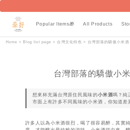
Popular Items🎁
All Products
Sto
Home
>
Blog list page
>
台灣文化特色
>
台灣部落的驕傲小米酒
台灣部落的驕傲小米
想來杯充滿台灣原住民風味的
小米酒
嗎？純
市面上有許多不同風味的小米酒，你知道差
許多人以為小米酒很烈，喝了很容易醉，其實純
度，才能釀出最純粹的滋味。小米酒從由來、