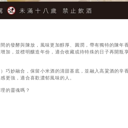
時間的發酵與陳放，風味更加醇厚、圓潤，帶有獨特的陳年
而增加，並標明釀造年份，適合收藏或待特殊的日子再開瓶
酒）巧妙融合，保留小米酒的清甜基底，並融入高粱酒的辛
精感更強，適合喜歡濃郁風味的人。
料理的靈魂嗎？