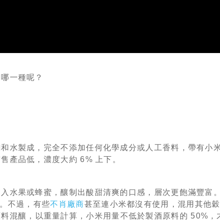
是哪一種呢？
麴和水製成，完全不添加任何化學成分或人工香料，帶有小
產品低，濃度大約 6% 上下。
加入水果或蜂蜜，釀制出酸甜清爽的口感，層次更飽滿豐富
%。不過，有些
不肖廠商
甚至連小米都沒有使用，混用其他
料混釀，以重量計算，小米用量不低於製酒原料的 50%，