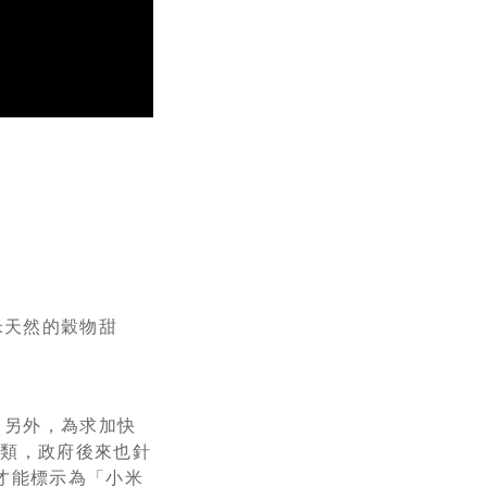
米天然的穀物甜
。另外，為求加快
穀類，政府後來也針
才能標示為「小米