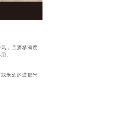
香氣，且酒精濃度
享用。
香或米酒的濃郁米