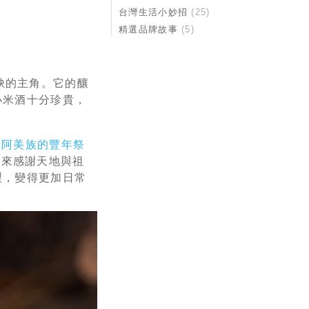
台灣生活小妙招
(25)
精選品牌故事
(5)
或缺的主角。它的釀
小米酒十分珍貴，
、
阿美族的豐年祭
祭來感謝天地與祖
製，變得更加日常