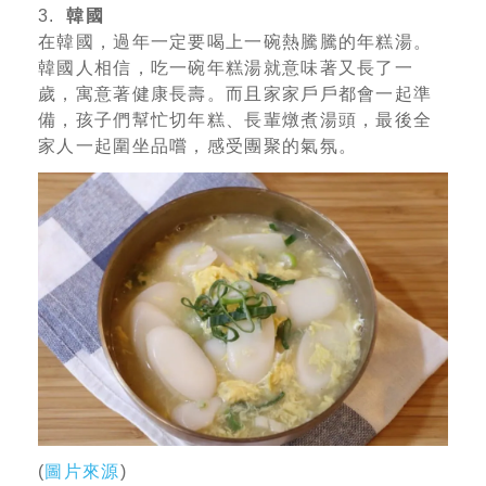
3.
韓國
在韓國，過年一定要喝上一碗熱騰騰的年糕湯。
韓國人相信，吃一碗年糕湯就意味著又長了一
歲，寓意著健康長壽。而且家家戶戶都會一起準
備，孩子們幫忙切年糕、長輩燉煮湯頭，最後全
家人一起圍坐品嚐，感受團聚的氣氛。
(
圖片來源
)