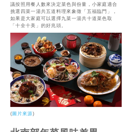
議按照用餐人數來決定菜色與份量，小家庭適合
挑選四菜一湯共五道料理來象徵「五福臨門」，
如果是大家庭可以選擇九菜一湯共十道菜色取
「十全十美」的好兆頭。
(
圖片來源
)