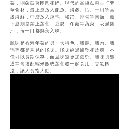
菜，則象徵著團圓和睦。現代的高級盆菜主打奢
華食材，最上層放入鮑魚、海參、蝦、干貝等高
級海鮮，中層放入燒鴨、豬蹄、排骨等肉類，最
下層則是鋪上蘿蔔、豆腐、冬菇等蔬菜，吸滿醬
汁，每一口都鮮美入味。
臘味是香港年菜的另一大特色，臘腸、臘肉、臘
鴨等都是常見的臘味。臘味經過風乾和煙燻，不
僅可以長期保存，而且味道更加濃郁。臘味拼盤
通常會搭配糯米飯或蘿蔔糕一起食用，香氣四
溢，讓人食指大動。