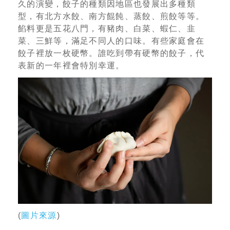
久的演變，餃子的種類因地區也發展出多種類
型，有北方水餃、南方餛飩、蒸餃、煎餃等等。
餡料更是五花八門，有豬肉、白菜、蝦仁、韭
菜、三鮮等，滿足不同人的口味。有些家庭會在
餃子裡放一枚硬幣。誰吃到帶有硬幣的餃子，代
表新的一年裡會特別幸運。
(
圖片來源
)