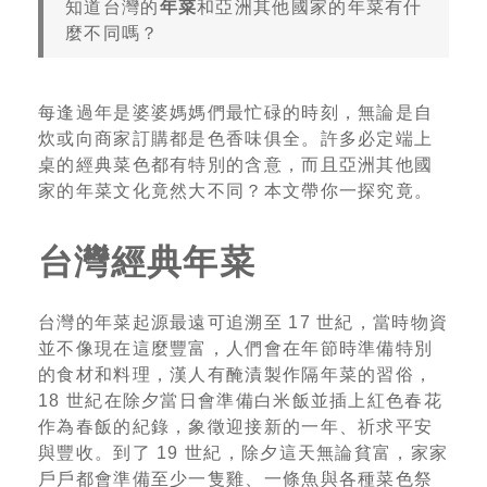
知道台灣的
年菜
和亞洲其他國家的年菜有什
麼不同嗎？
每逢過年是婆婆媽媽們最忙碌的時刻，無論是自
炊或向商家訂購都是色香味俱全。許多必定端上
桌的經典菜色都有特別的含意，而且亞洲其他國
家的年菜文化竟然大不同？本文帶你一探究竟。
台灣經典年菜
台灣的年菜起源最遠可追溯至 17 世紀，當時物資
並不像現在這麼豐富，人們會在年節時準備特別
的食材和料理，漢人有醃漬製作隔年菜的習俗，
18 世紀在除夕當日會準備白米飯並插上紅色春花
作為春飯的紀錄，象徵迎接新的一年、祈求平安
與豐收。到了 19 世紀，除夕這天無論貧富，家家
戶戶都會準備至少一隻雞、一條魚與各種菜色祭