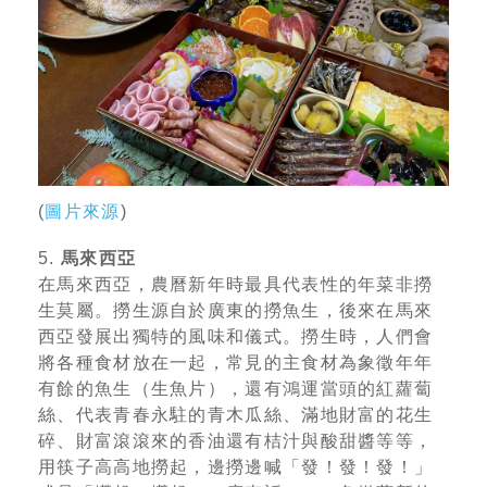
(
圖片來源
)
5.
馬來西亞
在馬來西亞，農曆新年時最具代表性的年菜非撈
生莫屬。撈生源自於廣東的撈魚生，後來在馬來
西亞發展出獨特的風味和儀式。撈生時，人們會
將各種食材放在一起，常見的主食材為象徵年年
有餘的魚生（生魚片），還有鴻運當頭的紅蘿蔔
絲、代表青春永駐的青木瓜絲、滿地財富的花生
碎、財富滾滾來的香油還有桔汁與酸甜醬等等，
用筷子高高地撈起，邊撈邊喊「發！發！發！」