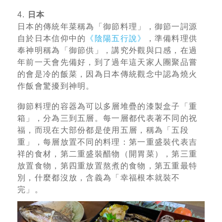
4.
日本
日本的傳統年菜稱為「御節料理」，御節一詞源
自於日本信仰中的
《陰陽五行說》
，準備料理供
奉神明稱為「御節供」，講究外觀與口感，在過
年前一天會先備好，到了過年這天家人團聚品嘗
的會是冷的飯菜，因為日本傳統觀念中認為燒火
作飯會驚擾到神明。
御節料理的容器為可以多層堆疊的漆製盒子「重
箱」，分為三到五層。每一層都代表著不同的祝
福，而現在大部份都是使用五層，稱為「五段
重」，每層放置不同的料理：第一重盛裝代表吉
祥的食材，第二重盛裝醋物（開胃菜），第三重
放置食物，第四重放置熬煮的食物，第五重最特
別，什麼都沒放，含義為「幸福根本就裝不
完」。