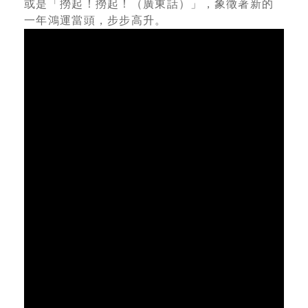
或是「撈起！撈起！（廣東話）」，象徵著新的
一年鴻運當頭，步步高升。