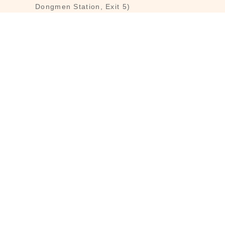
Dongmen Station, Exit 5)
Customer Service : Mon-Fri 09:30～
18:30
Customer Service Hotline : (02) 3322-
2226
Email : reborn@laihao.com.tw
Line : @laihao
INFO
Customer Service
Brandmind
Shopping Guide