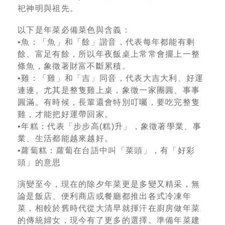
祀神明與祖先。
以下是年菜必備菜色與含義：
•
魚：「魚」和「餘」諧音，代表每年都能有剩
餘、富足有餘，所以年夜飯桌上常常會擺上一整
條魚，象徵著財富不斷累積。
•
雞：「雞」和「吉」同音，代表大吉大利、好運
連連。尤其是整隻雞上桌，象徵一家團圓、事事
圓滿。有時候，長輩還會特別叮囑，要吃完整隻
雞，才能把好運帶回家。
•
年糕：代表「步步高(糕)升」，象徵著學業、事
業、生活都能越來越好。
•
蘿蔔糕：蘿蔔在台語中叫「菜頭」，有「好彩
頭」的意思
演變至今，現在的除夕年菜更是多變又精采，無
論是飯店、便利商店或餐廳都推出各式冷凍年
菜，相較於舊時代從大清早就揮汗在廚房做年菜
的傳統婦女，現今有了更多的選擇。準備年菜建