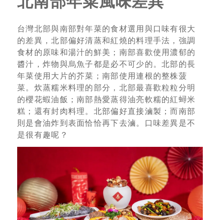
北南部年菜風味差異
台灣北部與南部對年菜的食材選用與口味有很大
的差異，北部偏好清蒸和紅燒的料理手法，強調
食材的原味和湯汁的鮮美；南部喜歡使用濃郁的
醬汁，炸物與烏魚子都是必不可少的。北部的長
年菜使用大片的芥菜；南部使用連根的整株菠
菜。炊蒸糯米料理的部分，北部最喜歡粒粒分明
的櫻花蝦油飯；南部熱愛蒸得油亮軟糯的紅蟳米
糕；還有封肉料理。北部偏好直接滷製；而南部
則是會油炸到表面恰恰再下去滷。口味差異是不
是很有趣呢？