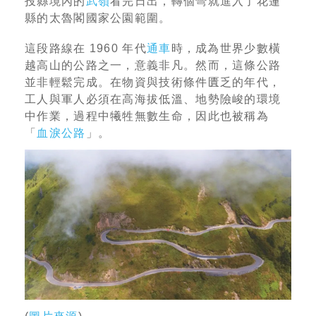
投縣境內的
武嶺
看完日出，轉個彎就進入了花蓮
縣的太魯閣國家公園範圍。
這段路線在 1960 年代
通車
時，成為世界少數橫
越高山的公路之一，意義非凡。然而，這條公路
並非輕鬆完成。在物資與技術條件匱乏的年代，
工人與軍人必須在高海拔低溫、地勢險峻的環境
中作業，過程中犧牲無數生命，因此也被稱為
「
血淚公路
」。