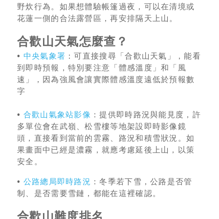
野炊行為。如果想體驗帳篷過夜，可以在清境或
花蓮一側的合法露營區，再安排隔天上山。
合歡山天氣怎麼查？
•
中央氣象署
：可直接搜尋「合歡山天氣」，能看
到即時預報，特別要注意「體感溫度」和「風
速」，因為強風會讓實際體感溫度遠低於預報數
字
•
合歡山氣象站影像
：提供即時路況與能見度，許
多單位會在武嶺、松雪樓等地架設即時影像鏡
頭，直接看到當前的雲霧、路況和積雪狀況。如
果畫面中已經是濃霧，就應考慮延後上山，以策
安全。
•
公路總局即時路況
：冬季若下雪，公路是否管
制、是否需要雪鏈，都能在這裡確認。
合歡山難度排名