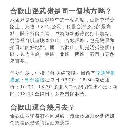
合歡山跟武嶺是同一個地方嗎？
武嶺只是合歡山群峰中的一個高點，位於中橫公
路上，海拔 3,275 公尺，也是台灣公路的最高
點，開車就能直達，成為遊客必停的打卡熱點。
從這裡可以遠眺奇萊山、合歡群峰，也是觀星和
拍日出的好地點。而「合歡山」則是泛指整個山
區，包含主峰、東峰、北峰、西峰、石門山等多
座百岳。
但要注意，中橫（台 8 線東段）目前有
交通管制
措施
：
部分路段
在每日 06:00－16:30 開放通
行；16:30－18:30 多處入口會關閉僅出不進；夜
間（18:30 至隔日）多為封閉狀態。
合歡山適合幾月去？
合歡山四季都有不同風貌，最佳旅遊月份要依照
你想看的景色與活動來決定。