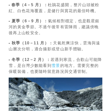
春季（4－5 月）：
杜鵑花盛開，整片山頭被粉
•
紅、白色花海覆蓋，是健行與賞花的最佳時機。
夏季（6－9 月）：
氣候相對穩定，也是觀星銀
•
河的黃金季節。不過午後常有雷陣雨，建議傍晚
後再上山較安全。
秋季（10－11 月）：
天氣乾爽涼快，雲海與遠
•
山層次分明，適合攝影或登山新手體驗。
冬季（12－2 月）：
若遇到寒流，合歡山可能降
•
雪，是台灣少數能看到
雪景
的地方。需要完整的
保暖裝備，也要隨時留意路況與交通管制。