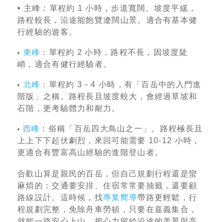
•
主峰：單程約 1 小時，步道寬闊、坡度平緩，
路程較長，沿途能飽覽遼闊山景。適合有基本健
行經驗的遊客。
東峰
：單程約 2 小時，路程不長，因坡度陡
•
峭，適合有健行經驗者。
北峰
：單程約 3－4 小時，有「百岳中的入門進
•
階版」之稱。路程長且坡度較大，會經過草坡和
石階，更考驗體力和耐力。
西峰
：俗稱「百岳四大鳥山之一」。路程極長且
•
上上下下起伏劇烈，來回可能需要 10-12 小時，
更適合有豐富高山經驗的進階登山者。
合歡山算是親民的百岳，但自己規劃行程還是蠻
麻煩的：交通要安排、住宿常常要抽籤，還要顧
路線設計。這時候，找
專業嚮導
帶路更輕鬆，行
程規劃完整，免除舟車勞頓，只要在嘉義集合，
就能一路安心上山，把心力留給沿途的美景與高