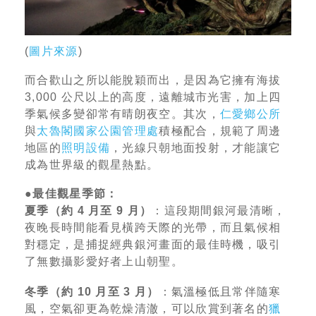
(
圖片來源
)
而合歡山之所以能脫穎而出，是因為它擁有海拔
3,000 公尺以上的高度，遠離城市光害，加上四
季氣候多變卻常有晴朗夜空。其次，
仁愛鄉公所
與
太魯閣國家公園管理處
積極配合，規範了周邊
地區的
照明設備
，光線只朝地面投射，才能讓它
成為世界級的觀星熱點。
●最佳觀星季節：
夏季（約 4 月至 9 月）
：這段期間銀河最清晰，
夜晚長時間能看見橫跨天際的光帶，而且氣候相
對穩定，是捕捉經典銀河畫面的最佳時機，吸引
了無數攝影愛好者上山朝聖。
冬季（約 10 月至 3 月）
：氣溫極低且常伴隨寒
風，空氣卻更為乾燥清澈，可以欣賞到著名的
獵