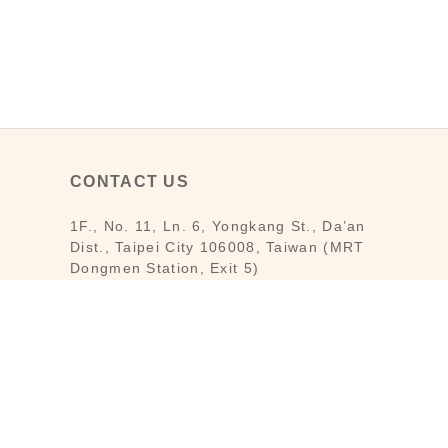
CONTACT US
1F., No. 11, Ln. 6, Yongkang St., Da’an
Dist., Taipei City 106008, Taiwan (MRT
Dongmen Station, Exit 5)
Customer Service : Mon-Fri 09:30～
18:30
Customer Service Hotline : (02) 3322-
2226