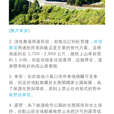
(
圖片來源
)
2. 清境農場周邊民宿：若無法訂到松雪樓，
清境
農場
周邊的民宿與飯店是主要的替代方案。這裡
海拔約在 1,700－2,000 公尺，雖然上山車程需
約 1 小時，但提供很多住宿選擇，設施齊全，讓
身體有較好的高山適應期。
3. 車宿：在武嶺或小風口等停車場偶爾可見車
宿，但這些地點都屬於太魯閣國家公園範圍，為
了保護生態與環保，原則上禁止任何形式的野外
紮營或車宿
。
4. 露營：為了維護暗空公園的生態環境與水土保
持，合歡山區全域都嚴格禁止未經許可的露營或