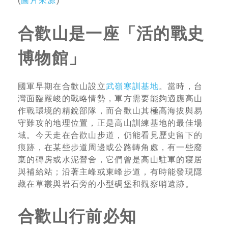
(
圖片來源
)
合歡山是一座「活的戰史
博物館」
國軍早期在合歡山設立
武嶺寒訓基地
。當時，台
灣面臨嚴峻的戰略情勢，軍方需要能夠適應高山
作戰環境的精銳部隊，而合歡山其極高海拔與易
守難攻的地理位置，正是高山訓練基地的最佳場
域。今天走在合歡山步道，仍能看見歷史留下的
痕跡，在某些步道周邊或公路轉角處，有一些廢
棄的磚房或水泥營舍，它們曾是高山駐軍的寢居
與補給站；沿著主峰或東峰步道，有時能發現隱
藏在草叢與岩石旁的小型碉堡和觀察哨遺跡。
合歡山行前必知