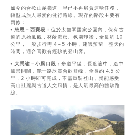
如今的合歡山越嶺道，早已不再肩負運輸任務，
轉型成旅人最愛的健行路線。現存的路段主要有
兩條：
•
慈恩－西寶段：
位於太魯閣國家公園內，保有古
道的原始風貌，林蔭濃密、氛圍靜謐，全長約 10
公里，一般步行需 4－5 小時，建議預留一整天的
時間，適合喜歡有經驗的登山客。
•
大禹嶺－小風口段：
步道平緩，長度適中，途中
風景開闊，能一路欣賞合歡群峰，全長約 4.5 公
里，2 小時即可完成，不需重裝登山，就能感受
高山壯麗與古道人文風情，是人氣最高的體驗路
線。