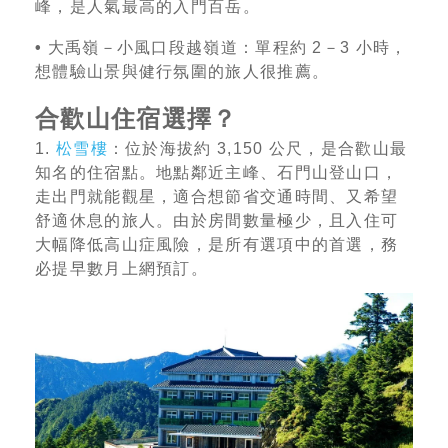
峰，是人氣最高的入門百岳。
•
大禹嶺－小風口段越嶺道：單程約 2－3 小時，
想體驗山景與健行氛圍的旅人很推薦。
合歡山住宿選擇？
1.
松雪樓
：位於海拔約 3,150 公尺，是合歡山最
知名的住宿點。地點鄰近主峰、石門山登山口，
走出門就能觀星，適合想節省交通時間、又希望
舒適休息的旅人。由於房間數量極少，且入住可
大幅降低高山症風險，是所有選項中的首選，務
必提早數月上網預訂。