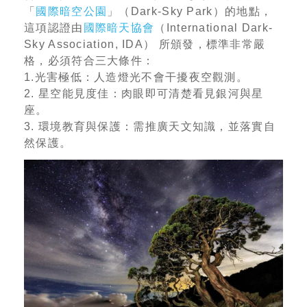
「
國際暗空公園
」（Dark-Sky Park）的地點，
這項認證由
國際暗天協會
（International Dark-
Sky Association, IDA） 所頒發，標準非常嚴
格，必須符合三大條件：
1.光害極低：人造燈光不會干擾夜空觀測。
2. 星空能見度佳：肉眼即可清楚看見銀河與星
座。
3. 環境教育與保護：需推廣天文知識，並落實自
然保護。