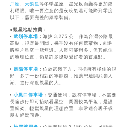
戶座
、
天狼星
等冬季星座，星光反而顯得更加銳
利耀眼。唯一要注意的是夜晚氣溫可能降到零度
以下，需要完整的禦寒裝備。
●
觀星地點推薦：
•
武嶺停車場
：
海拔 3,275 公，作為台灣公路最
高點，視野最開闊，幾乎沒有任何遮蔽物，能夠
將整片星空一覽無遺。人潮可能稍多，但其絕佳
的地理位置，仍是許多攝影愛好者的首選點。
•
昆陽停車場
：
位於武嶺下方，同樣擁有極佳的視
野，多了一份相對的寧靜感，推薦想避開武嶺人
潮、進行深度觀星的人。
•
小風口停車場
：
交通便利，設有停車場，不需要
長途步行即可抬頭看星空，周圍較為平坦，是設
置腳架、輕鬆觀星的理想位置，非常適合親子或
朋友輕鬆同遊。
•
松雪樓周邊
：
位於海拔約 3,150 公尺，可能會