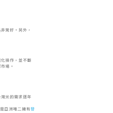
長非常好。另外，
械化操作，並不斷
際市場。
台灣米的需求逐年
灣是亞洲唯二擁有
發