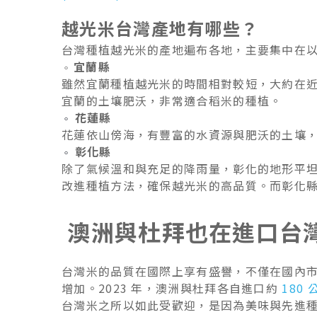
越光米台灣產地有哪些？
台灣種植越光米的產地遍布各地，主要集中在
宜蘭縣
◦
雖然宜蘭種植越光米的時間相對較短，大約在
宜蘭的土壤肥沃，非常適合稻米的種植​。
花蓮縣
◦​
花蓮依山傍海，有豐富的水資源與肥沃的土壤
彰化縣
◦​
除了氣候溫和與充足的降雨量，彰化的地形平
改進種植方法，確保越光米的高品質。而彰化
澳洲與杜拜也在進口台
台灣米的品質在國際上享有盛譽，不僅在國內
增加。2023 年，澳洲與杜拜各自進口約
180 
台灣米之所以如此受歡迎，是因為美味與先進