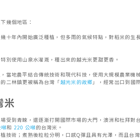
以下幾個地區：
近幾十年內開始廣泛種植，但多雨的氣候特點，對稻米的生
，特別使用山泉水灌溉，種出來的越光米更甜更香。
坦，當地農平結合傳統技術和現代科技，使用大規模農業機
縣的二林鎮更被稱為台灣「
越光米的故鄉
」，經常出口到國
灣米
市場受到青睞，還逐漸打開國際市場的大門，澳洲和杜拜對
公噸
和
220 公噸
的台灣米。
種植技術；煮熟後粒粒分明，口感Q彈且具有光澤，而且台