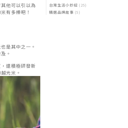
有其他可以引以為
台灣生活小妙招
(25)
的米有多棒吧！
精選品牌故事
(5)
米也是其中之一。
普及。
質，還積極研發新
的越光米。